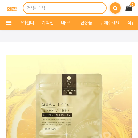
0
고객센터
기획전
베스트
신상품
구해주세요
적립 