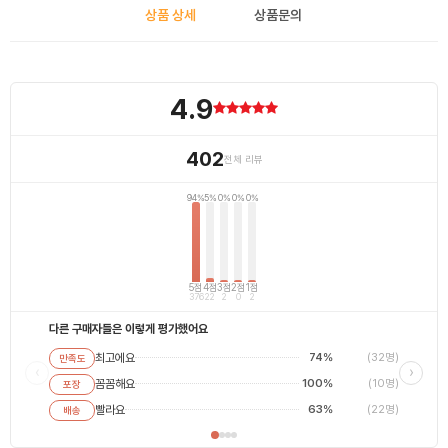
상품 상세
상품문의
4.9
402
전체 리뷰
94%
5%
0%
0%
0%
5점
4점
3점
2점
1점
376
22
2
0
2
다른 구매자들은 이렇게 평가했어요
최고에요
74%
(32명)
만족도
최고에
‹
›
꼼꼼해요
100%
(10명)
포장
별로에
평범해
빨라요
63%
(22명)
배송