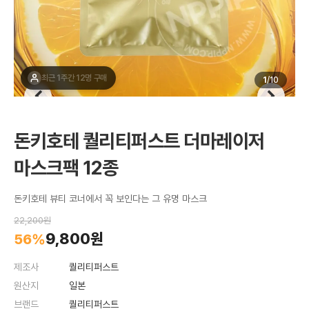
최근 1주간 12명 구매
1
/
10
돈키호테 퀄리티퍼스트 더마레이저
마스크팩 12종
돈키호테 뷰티 코너에서 꼭 보인다는 그 유명 마스크
22,200원
9,800원
56%
제조사
퀄리티퍼스트
원산지
일본
브랜드
퀄리티퍼스트