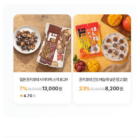
일본 돈키호테 시이타케 스낵 표고버섯 과자 110g
돈키호테 건조 매실에 넣은 망고 말린 과일 1
7%
13,000
23%
8,200
원
원
14,000원
10,660원
★
4.70
·
6