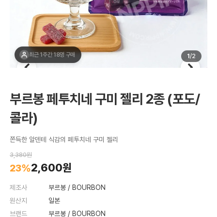
최근 1주간 18명 구매
1
/
2
부르봉 페투치네 구미 젤리 2종 (포도/
콜라)
쫀득한 알덴테 식감의 페투치네 구미 젤리
3,380원
2,600원
23%
제조사
부르봉 / BOURBON
원산지
일본
브랜드
부르봉 / BOURBON