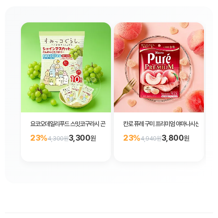
요코오데일리푸드 스밋코구라시 곤약젤리 샤인머스캣맛 10개입
칸로 퓨레 구미 프리미엄 야마나시산 백도 복
23%
3,300
23%
3,800
원
원
4,300원
4,940원