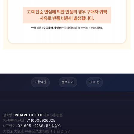
이용약관
문의하기
PC버전
상호명 :
INCAPE.CO.LTD
대표 : 朴順基
통신판매업신고 :
7110005926625
대표번호 :
02-6951-2268 (유선상담X)
大阪府大阪市中央区久太郎町１丁目２−27