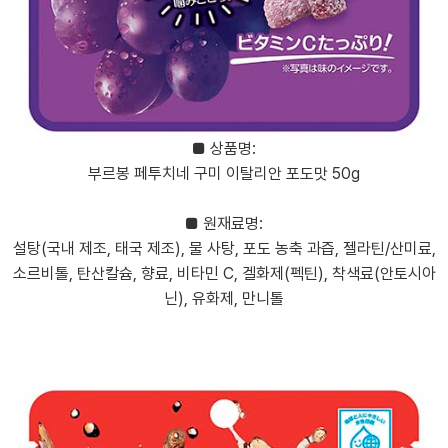
■ 상품명:
부르봉 페투치네 구미 이탈리안 포도맛 50g
■ 원재료명:
설탕(국내 제조, 태국 제조), 물 사탕, 포도 농축 과즙, 젤라틴/산미료,
소르비톨, 탄산칼슘, 향료, 비타민 C, 겔화제(펙틴), 착색료(안토시아
닌), 유화제, 만니톨