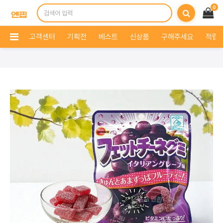
0
고객센터
기획전
베스트
신상품
구해주세요
적립 