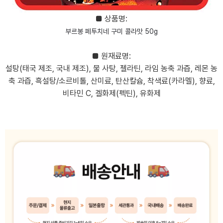
■ 상품명:
부르봉 페투치네 구미 콜라맛 50g
■ 원재료명:
설탕(태국 제조, 국내 제조), 물 사탕, 젤라틴, 라임 농축 과즙, 레몬 농
축 과즙, 흑설탕/소르비톨, 산미료, 탄산칼슘, 착색료(카라멜), 향료,
비타민 C, 겔화제(펙틴), 유화제