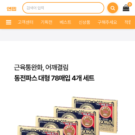
0
고객센터
기획전
베스트
신상품
구해주세요
적립 