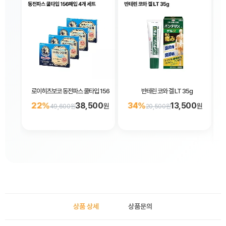
로이히츠보코 동전파스 쿨타입 156매입 4개 세트
반테린 코와 겔 LT 35g
22%
38,500
34%
13,500
원
원
49,600원
20,500원
상품 상세
상품문의