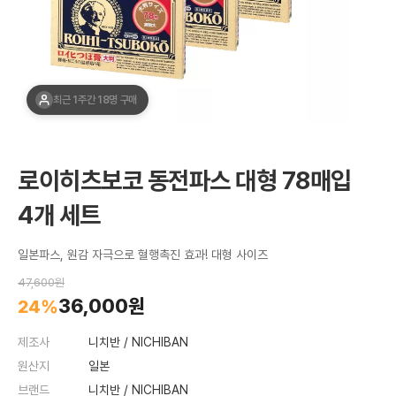
최근 1주간 18명 구매
로이히츠보코 동전파스 대형 78매입
4개 세트
일본파스, 원감 자극으로 혈행촉진 효과! 대형 사이즈
47,600원
36,000원
24%
제조사
니치반 / NICHIBAN
원산지
일본
브랜드
니치반 / NICHIBAN