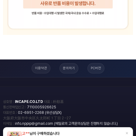
이용약관
문의하기
PC버전
상호명 :
INCAPE.CO.LTD
대표 : 朴順基
통신판매업신고 :
7110005926625
대표번호 :
02-6951-2268 (유선상담X)
大阪府大阪市中央区久太郎町１丁目２−27
이메일 :
info.nppip@gmail.com (메일로의 고객문의상담은 진행하지 않습니다.)
×
고**
님이 구매하셨습니다
copyright
일본직구쇼핑몰 엔핍