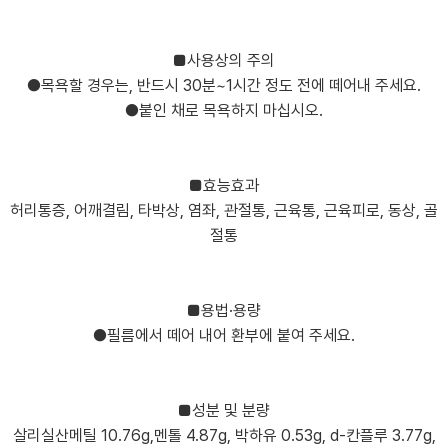
■사용상의 주의
●목욕할 경우는, 반드시 30분~1시간 정도 전에 떼어내 주세요.
●붙인 채로 목욕하지 마십시오.
■효능효과
허리통증, 어깨결림, 타박상, 염좌, 관절통, 근육통, 근육피로, 동상, 골
절통
■용법·용량
●필름에서 떼어 내어 환부에 붙여 주세요.
■성분 및 분량
살리실산메틸 10.76g,멘톨 4.87g, 박하유 0.53g, d-칸플루 3.77g,