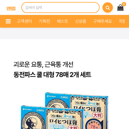
0
고객센터
기획전
베스트
신상품
구해주세요
적립 