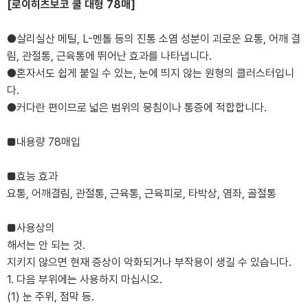
[로이히츠보코 쿨 대형 78매]
●살리실산 메틸, L-멘톨 등의 진통 소염 성분이 괴로운 요통, 어깨 결
림, 관절통, 근육통에 뛰어난 효과를 나타냅니다.
●혼자서도 쉽게 붙일 수 있는, 눈에 띄지 않는 원형의 클러스터입니
다.
●커다란 편이므로 넓은 범위의 뭉침이나 통증에 적합합니다.
■내용량 78매입
■효능 효과
요통, 어깨결림, 관절통, 근육통, 근육피로, 타박상, 염좌, 골절통
■사용상의
해서는 안 되는 것.
지키지 않으면 현재 증상이 악화되거나 부작용이 생길 수 있습니다.
1. 다음 부위에는 사용하지 마십시오.
(1) 눈 주위, 점막 등.