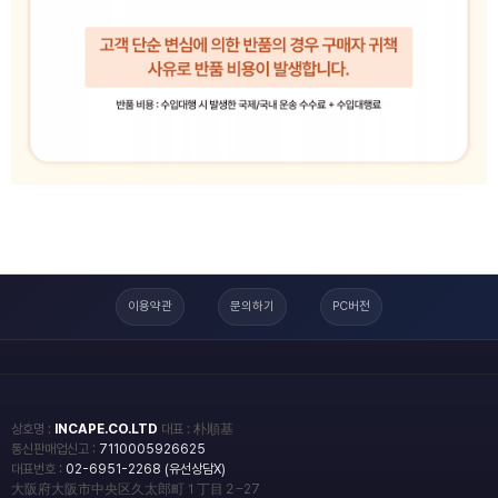
이용약관
문의하기
PC버전
상호명 :
INCAPE.CO.LTD
대표 : 朴順基
통신판매업신고 :
7110005926625
대표번호 :
02-6951-2268 (유선상담X)
大阪府大阪市中央区久太郎町１丁目２−27