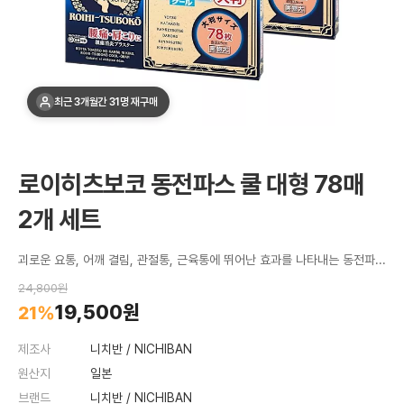
최근 3개월간 31명 재구매
로이히츠보코 동전파스 쿨 대형 78매
2개 세트
괴로운 요통, 어깨 결림, 관절통, 근육통에 뛰어난 효과를 나타내는 동전파스 쿨 대형 타입!
24,800원
19,500원
21%
제조사
니치반 / NICHIBAN
원산지
일본
브랜드
니치반 / NICHIBAN