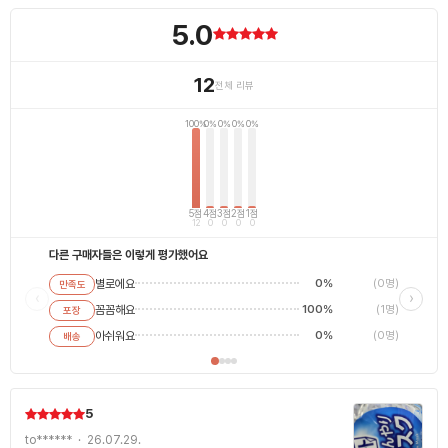
5.0
12
전체 리뷰
100%
0%
0%
0%
0%
5점
4점
3점
2점
1점
12
0
0
0
0
다른 구매자들은 이렇게 평가했어요
별로에요
0%
(0명)
만족도
별로에
‹
›
꼼꼼해요
100%
(1명)
포장
평범해
최고에
아쉬워요
0%
(0명)
배송
5
to****** · 26.07.29.