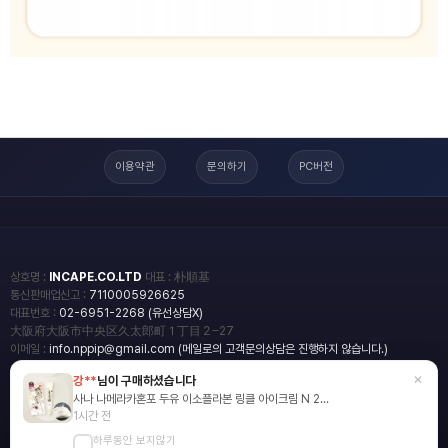
이용약관
문의하기
PC버전
상호명 :
INCAPE.CO.LTD
대표 : 朴順基
통신판매업신고 :
7110005926625
대표번호 :
02-6951-2268 (유선상담X)
大阪府大阪市中央区久太郎町１丁目２−27
이메일 :
info.nppip@gmail.com (메일로의 고객문의상담은 진행하지 않습니다.)
×
강**
님이 구매하셨습니다
copyright
일본직구쇼핑몰 엔핍
사나 나메라카혼포 두유 이소플라본 링클 아이크림 N 2...
2018 All rights reserved.
1시간 전
하루동안 보지않기