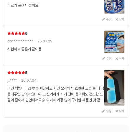
피로가 풀려서 좋아요
수정
삭제
5
do************ · 26.07.29.
시원하고 좋은거 같아용
수정
삭제
5
j_**** · 26.07.04.
이건 혁명이다🧊💙눈 뻐근하고 화면 오래봐서 흐릿한 느낌 들 때 딱
올려주면 짱이에요! 그리고 신기하게 자기 전에 올려줘도 건조한 느
낌이 줄어서 편안해져요👍 여기서 가장 많이 구매한 제품인 것 같습
니다🫶
수정
삭제