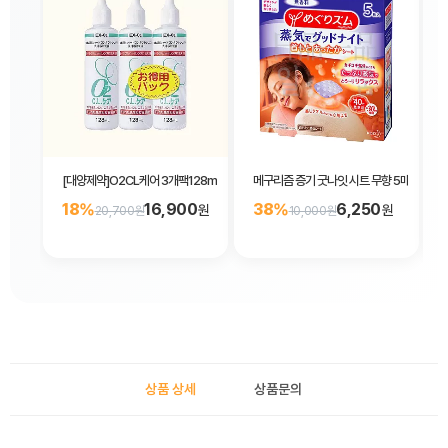
[대양제약]O2CL케어 3개팩128mL×3P
메구리즘 증기 굿나잇 시트 무향 5매입
18%
16,900
38%
6,250
원
원
20,700원
10,000원
상품 상세
상품문의