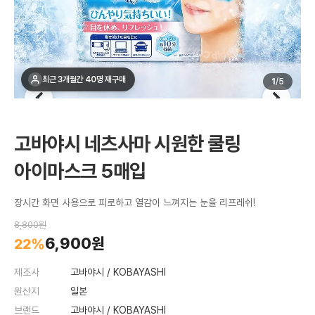
최근 3개월간 40명 재구매
1
/
5
고바야시 네츠사마 시원한 쿨링
아이마스크 5매입
장시간 화면 사용으로 피로하고 열감이 느껴지는 눈을 리프레쉬!
8,800원
6,900원
22%
제조사
고바야시 / KOBAYASHI
원산지
일본
브랜드
고바야시 / KOBAYASHI