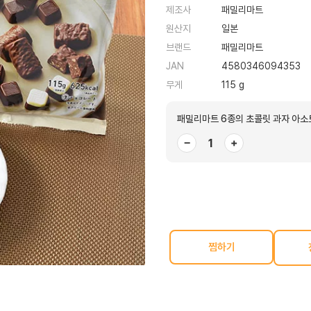
제조사
패밀리마트
원산지
일본
브랜드
패밀리마트
JAN
4580346094353
무게
115 g
패밀리마트 6종의 초콜릿 과자 아소토
−
+
찜하기