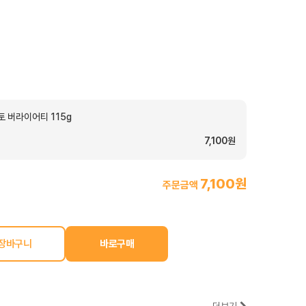
 버라이어티 115g
7,100원
7,100원
주문금액