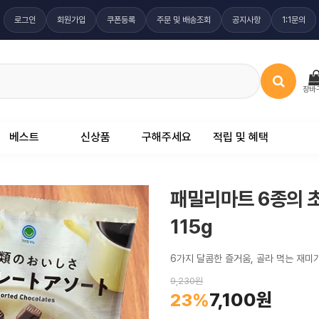
로그인
회원가입
쿠폰등록
주문 및 배송조회
공지사항
1:1문의
장바
베스트
신상품
구해주세요
적립 및 혜택
패밀리마트 6종의 
115g
6가지 달콤한 즐거움, 골라 먹는 재미
9,230원
7,100원
23%