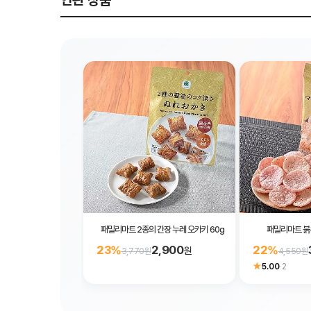
연관 상품
패밀리마트 2종의 간장 누레 오카키 60g
패밀리마트 붉은
2,900
23%
22%
원
3,770원
4,550원
★
5.00
·
2