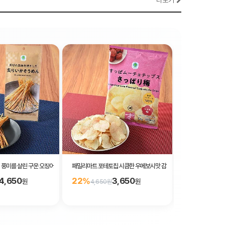
더보기
풍미를 살린 구운 오징어 소면 14g
패밀리마트 포테토칩 시큼한 우메보시맛 감자칩 55g
패밀리마트 포린키
4,650
3,650
22%
22%
원
원
4,650원
4,650원