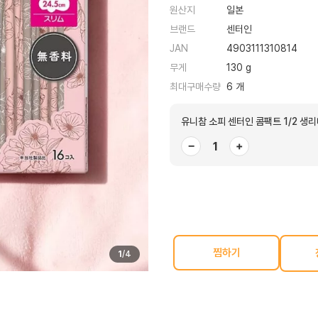
원산지
일본
브랜드
센터인
JAN
4903111310814
무게
130 g
최대구매수량
6 개
유니참 소피 센터인 콤팩트 1/2 생리
−
+
찜하기
1
/
4