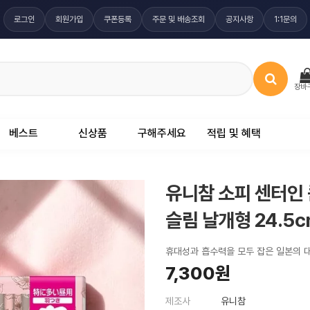
로그인
회원가입
쿠폰등록
주문 및 배송조회
공지사항
1:1문의
장바
베스트
신상품
구해주세요
적립 및 혜택
유니참 소피 센터인 
슬림 날개형 24.5c
휴대성과 흡수력을 모두 잡은 일본의 
7,300원
제조사
유니참