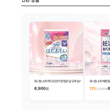
연관 상품
유니참 소피 하다오모이 양 많은 날 오후 날개형 26cm 26개입
유니참 소피 배란일
8,900
6
13%
원
7,850원