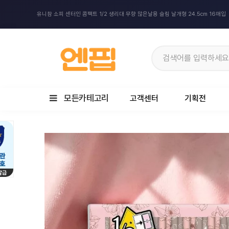
유니참 소피 센터인 콤팩트 1/2 생리대 무향 많은날용 슬림 날개형 24.5cm 16매입
모든카테고리
고객센터
기획전