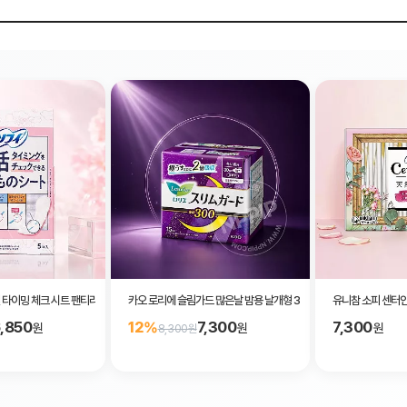
 타이밍 체크 시트 팬티라이너 5매입
카오 로리에 슬림가드 많은날 밤용 날개형 30cm 무향료 15매입
유니참 소피 센터인
,850
7,300
7,300
12%
원
원
원
8,300원