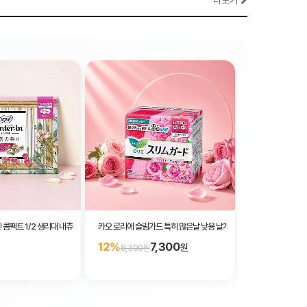
더보기
 콤팩트 1/2 생리대 내츄럴플로럴향 많은날용 슬림 날개형 24.5cm 16매입
카오 로리에 슬림가드 특히 많은날 낮용 날개형 25cm 스위트로즈향 
엘리스 신 많은날 
7,300
5,400
12%
원
원
8,300원