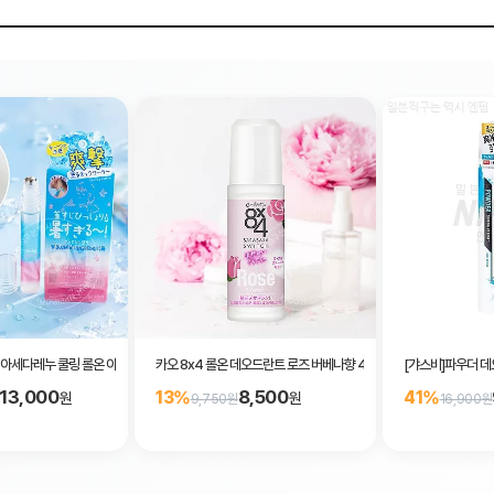
아세다레누 쿨링 롤온 아쿠아 샴푸향 8ml
카오 8x4 롤온 데오드란트 로즈 버베나향 45ml
[갸스비]파우더 데
13,000
8,500
13%
41%
원
원
9,750원
16,900원