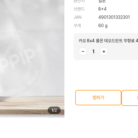
원산지
일본
브랜드
8x4
JAN
4901301332301
무게
60 g
카오 8x4 롤온 데오드란트 무향료 4
−
+
찜하기
1
/
2