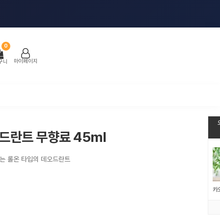
0
마이페이지
구니
오드란트 무향료 45ml
는 롤온 타입의 데오드란트
카