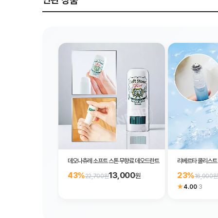
연관 상품
데오나츄레 소프트 스톤 무향료 데오드란트 발가락용 스틱 7g
리베르타 쿨리스트 
13,000
43%
23%
원
22,700원
16,900원
★
4.00
·
3