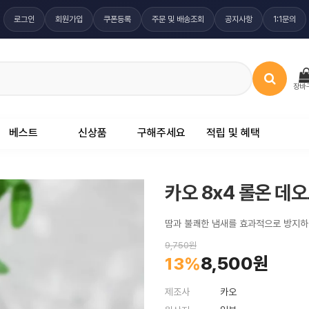
로그인
회원가입
쿠폰등록
주문 및 배송조회
공지사항
1:1문의
장바
베스트
신상품
구해주세요
적립 및 혜택
카오 8x4 롤온 데
땀과 불쾌한 냄새를 효과적으로 방지하
9,750원
8,500원
13%
제조사
카오