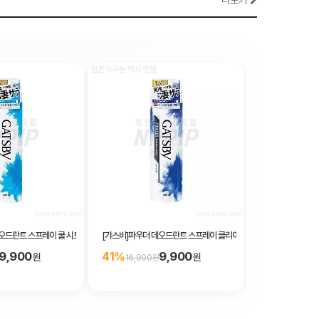
더보기
오드란트 스프레이 쿨 시트러스 (130g)
[갸스비]파우더 데오드란트 스프레이 클리어 오션 (130g)
다이이치산쿄 피로
9,900
9,900
41%
13%
원
원
16,900원
8,000원