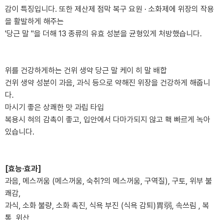
감이 특징입니다. 또한 제산제 점막 복구 요원 · 소화제에 위장의 작용
을 활발하게 해주는
'당근 말 "을 더해 13 종류의 유효 성분을 균형있게 처방했습니다.
위를 건강하게하는 건위 생약 당근 말 케이 히 말 배합
건위 생약 성분이 과음, 과식 등으로 약해진 위장을 건강하게 해줍니
다.
마시기 좋은 상쾌한 맛 과립 타입
복용시 혀의 감촉이 좋고, 입안에서 다마가되지 않고 홱 빠르게 녹아
있습니다.
[효능·효과]
과음, 메스꺼움 (메스꺼움, 숙취?의 메스꺼움, 구역질), 구토, 위부 불
쾌감,
과식, 소화 불량, 소화 촉진, 식욕 부진 (식욕 감퇴)胃弱, 속쓰림 , 복
통, 위산