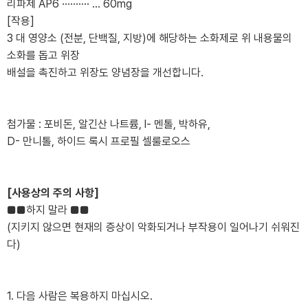
리파제 AP6 ·········· ... 60mg
[작용]
3 대 영양소 (전분, 단백질, 지방)에 해당하는 소화제로 위 내용물의
소화를 돕고 위장
배설을 촉진하고 위장도 양념장을 개선합니다.
첨가물 : 포비돈, 알긴산 나트륨, l- 멘톨, 박하유,
D- 만니톨, 하이드 록시 프로필 셀룰로오스
[사용상의 주의 사항]
■■하지 말라 ■■
(지키지 않으면 현재의 증상이 악화되거나 부작용이 일어나기 쉬워진
다)
1. 다음 사람은 복용하지 마십시오.