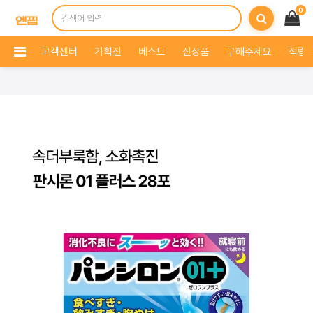
0
고객센터
기획전
베스트
신상품
구해주세요
적립 