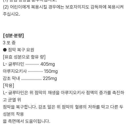
(2) 어린이에게 복용시킬 경우에는 보호자의지도 감독하에 복용시켜
주십시오.
[성분·분량]
3 포 중
● 점막 복구 요원
[유효 성분으로 함유 량]
L- 글루타민 ············ 405mg
아루지오키사 ············· 150mg
감초 막내 .................. 225mg
[작용]
L- 글루타민은 위 점막의 재생을 아루지오키사 점액의 증가를 촉진하
고 균열 위
점막을 복구합니다. 감초 말은 위 점막의 혈류의 저하를 막고 다른 두
성분의 작용
을 측면에서 도움이됩니다.