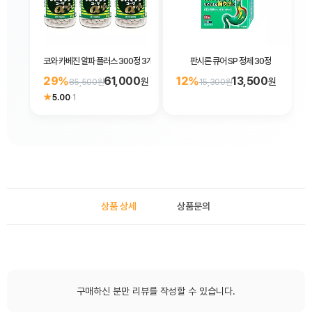
코와 카베진 알파 플러스 300정 3개 세트
판시론 큐어 SP 정제 30정
29%
61,000
12%
13,500
원
원
85,500원
15,300원
★
5.00
·
1
상품 상세
상품문의
구매하신 분만 리뷰를 작성할 수 있습니다.