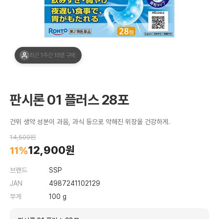
최근 1주간 15명 구매
판시론 01 플러스 28포
건위 생약 성분이 과음, 과식 등으로 약해진 위장을 건강하게.
14,500원
12,900원
11%
브랜드
SSP
JAN
4987241102129
무게
100 g