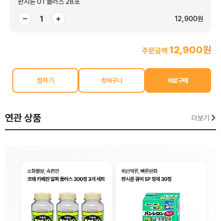
판시론 01 플러스 28포
−
+
12,900원
12,900원
주문금액
찜하기
연관 상품
더보기