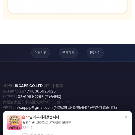
이용약관
문의하기
PC버전
상호명 :
INCAPE.CO.LTD
대표 : 朴順基
통신판매업신고 :
7110005926625
대표번호 :
02-6951-2268 (유선상담X)
大阪府大阪市中央区久太郎町１丁目２−27
이메일 :
info.nppip@gmail.com (메일로의 고객문의상담은 진행하지 않습니다.)
×
손**
님이 구매하셨습니다
copyright
일본직구쇼핑몰 엔핍
★인기★ 오리히로 곤약젤리 모음전
2018 All rights reserved.
23분 전