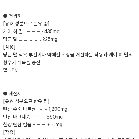
● 건위제
[유효 성분으로 함유 량]
케이 히 말 ··············· 435mg
당근 말 .................. 225mg
[작용]
당근 말 식욕 부진이나 약해진 위장을 개선하는 작용과 케이 히 말의
향수가 식욕을 증진
합니다.
● 제산제
[유효 성분으로 함유 량]
탄산 수소 나트륨 ········ 1,200mg
탄산 마그네슘 ··········· 690mg
침강 탄산 칼슘 ·········· 360mg
[작용]