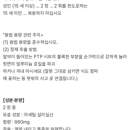
성인 (15 세 이상) ... 2 정 ... 2 회를 한도로하는
15 세 미만 ... 복용하지 마십시오
"용법 용량 관련 주의>
(1) 용법 용량을 준수하십시오.
(2) 정제 추출 방법
알약이 들어있는 PTP 시트의 볼록한 부분을 손가락으로 강하게 눌러
뒷면의 알루미늄 호일을 파괴
하거나 꺼내 마시세요 (잘못 그대로 삼키면 식도 점막
에 꽂히는 등 뜻밖의 사고 로 연결됩니다.)
[성분·분량]
2 정 중
유효 성분 : 아세틸 살리실산
함량 : 660mg
작용 : 열을 내리고 통증을 억제합니다.