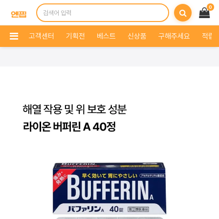
0
고객센터
기획전
베스트
신상품
구해주세요
적립 