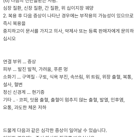
(6) 다음의 진단을받은 사람.
심장 질환, 신장 질환, 간 질환, 위 십이지장 궤양
2. 복용 후 다음 증상이 나타난 경우에는 부작용의 가능성이 있으므로
즉시 복용을
중지하고이 문서를 가지고 의사, 약제사 또는 등록 판매자에게 문의하
십시오
연결 부위 ... 증상
피부 ... 발진 발적, 가려움, 푸른 멍
소화기 ... 구역질 · 구토, 식욕 부진, 속쓰림, 위 트림, 위장 출혈, 복통,
설사, 혈변
정신 신경계 ... 현기증
기타 .. · 코피, 잇몸 출혈, 출혈이 멈추지 않는 출혈, 발열, 인후염,
요통, 과도한 체온 저하
드물게 다음과 같은 심각한 증상이 일어날 수 있습니다.