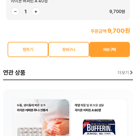
라이온 버퍼린 A 40정
−
+
9,700원
9,700원
주문금액
찜하기
연관 상품
더보기