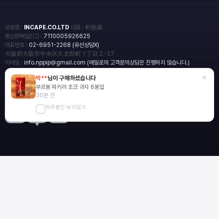
상호명 :
INCAPE.CO.LTD
대표 : 朴順基
통신판매업신고 :
7110005926625
대표번호 :
02-6951-2268 (유선상담X)
大阪府大阪市中央区久太郎町１丁目２−27
이메일 :
info.nppip@gmail.com (메일로의 고객문의상담은 진행하지 않습니다.)
×
박**
님이 구매하셨습니다
copyright
일본직구쇼핑몰 엔핍
부르봉 파키라 초코 과자 6봉입
2018 All rights reserved.
30분 전
하루동안 보지않기
blog