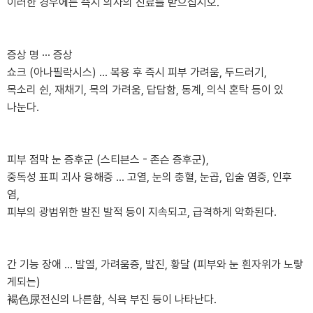
이러한 경우에는 즉시 의사의 진료를 받으십시오.
증상 명 ··· 증상
쇼크 (아나필락시스) ... 복용 후 즉시 피부 가려움, 두드러기,
목소리 쉰, 재채기, 목의 가려움, 답답함, 동계, 의식 혼탁 등이 있
나눈다.
피부 점막 눈 증후군 (스티븐스 - 존슨 증후군),
중독성 표피 괴사 융해증 ... 고열, 눈의 충혈, 눈곱, 입술 염증, 인후
염,
피부의 광범위한 발진 발적 등이 지속되고, 급격하게 악화된다.
간 기능 장애 ... 발열, 가려움증, 발진, 황달 (피부와 눈 흰자위가 노랗
게되는)
褐色尿전신의 나른함, 식욕 부진 등이 나타난다.