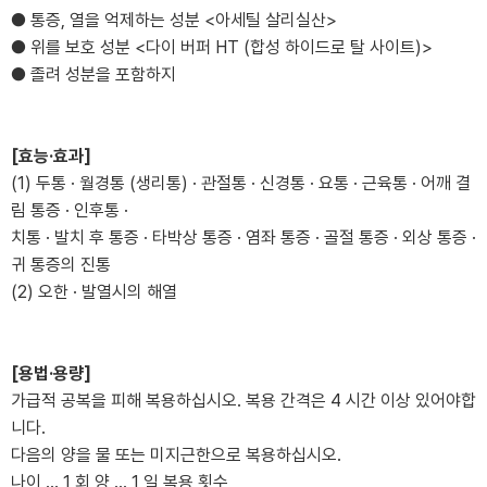
● 통증, 열을 억제하는 성분 <아세틸 살리실산>
● 위를 보호 성분 <다이 버퍼 HT (합성 하이드로 탈 사이트)>
● 졸려 성분을 포함하지
[효능·효과]
(1) 두통 · 월경통 (생리통) · 관절통 · 신경통 · 요통 · 근육통 · 어깨 결
림 통증 · 인후통 ·
치통 · 발치 후 통증 · 타박상 통증 · 염좌 통증 · 골절 통증 · 외상 통증 ·
귀 통증의 진통
(2) 오한 · 발열시의 해열
[용법·용량]
가급적 공복을 피해 복용하십시오. 복용 간격은 4 시간 이상 있어야합
니다.
다음의 양을 물 또는 미지근한으로 복용하십시오.
나이 ... 1 회 양 ... 1 일 복용 횟수