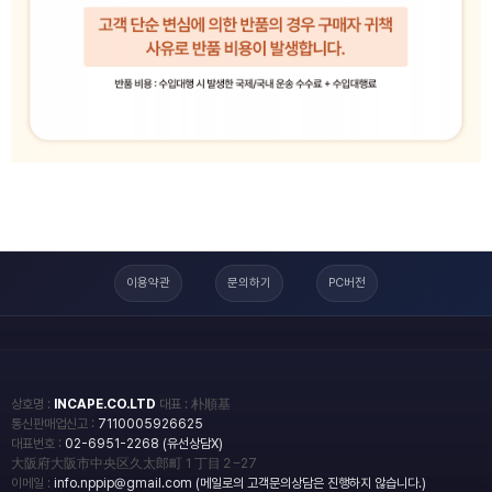
이용약관
문의하기
PC버전
상호명 :
INCAPE.CO.LTD
대표 : 朴順基
통신판매업신고 :
7110005926625
대표번호 :
02-6951-2268 (유선상담X)
大阪府大阪市中央区久太郎町１丁目２−27
이메일 :
info.nppip@gmail.com (메일로의 고객문의상담은 진행하지 않습니다.)