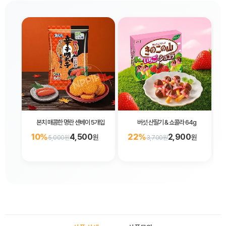
본치 매콤한 명란 센베이 5개입
버섯 산딸기 & 쇼콜라 64g
10%
4,500
22%
2,900
원
원
5,000원
3,700원