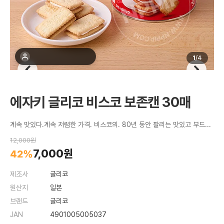
최근 1주간 14명 구매
1
/
4
에자키 글리코 비스코 보존캔 30매
계속 맛있다.계속 저렴한 가격. 비스코의. 80년 동안 팔리는 맛있고 부드러운 크림 샌드 비스킷.
12,000원
7,000원
42%
제조사
글리코
원산지
일본
브랜드
글리코
JAN
4901005005037