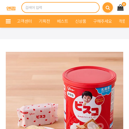
0
고객센터
기획전
베스트
신상품
구해주세요
적립 