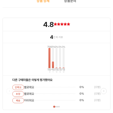
상품 상세
상품문의
4.8
4
전체 리뷰
75%
25%
0%
0%
0%
5점
4점
3점
2점
1점
3
1
0
0
0
다른 구매자들은 이렇게 평가했어요
별로에요
0%
(0명)
만족도
별로에
‹
›
별로에요
0%
(0명)
포장
평범해
최고에
아쉬워요
0%
(0명)
배송