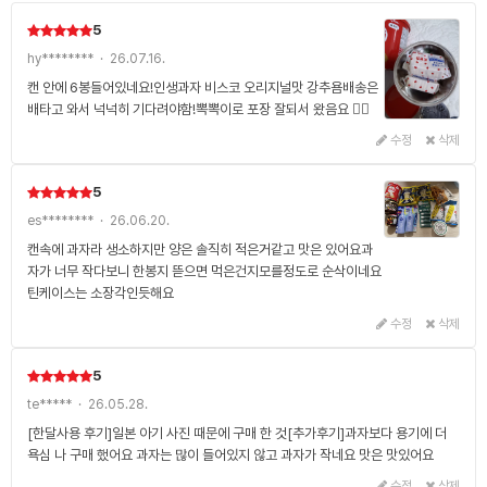
5
hy******** · 26.07.16.
캔 안에 6봉들어있네요!인생과자 비스코 오리지널맛 강추욤배송은
배타고 와서 넉넉히 기다려야함!뽁뽁이로 포장 잘되서 왔음요 👍🏻
수정
삭제
5
es******** · 26.06.20.
캔속에 과자라 생소하지만 양은 솔직히 적은거같고 맛은 있어요과
자가 너무 작다보니 한봉지 뜯으면 먹은건지모를정도로 순삭이네요
틴케이스는 소장각인듯해요
수정
삭제
5
te***** · 26.05.28.
[한달사용 후기]일본 아기 사진 때문에 구매 한 것[추가후기]과자보다 용기에 더
욕심 나 구매 했어요 과자는 많이 들어있지 않고 과자가 작네요 맛은 맛있어요
수정
삭제