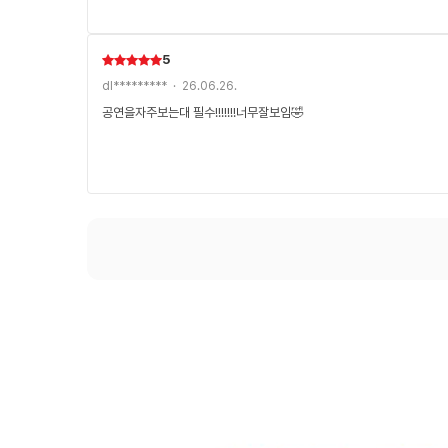
5
dl********* · 26.06.26.
공연을자주보는대 필수!!!!!!!너무잘보임🤣