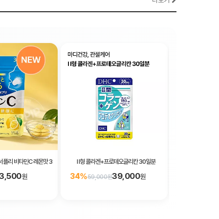
더보기
서플리 비타민C 레몬맛 30일분 60알
I I형 콜라겐+프로테오글리칸 30일분
DHC 히
3,500
39,000
34%
15%
원
원
59,000원
16,500원