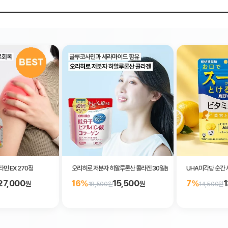
민 EX 270정
오리히로 저분자 히알루론산 콜라겐 30일분 2종 선택
UHA미각당 순간 
27,000
15,500
1
16%
7%
원
원
18,500원
14,500원