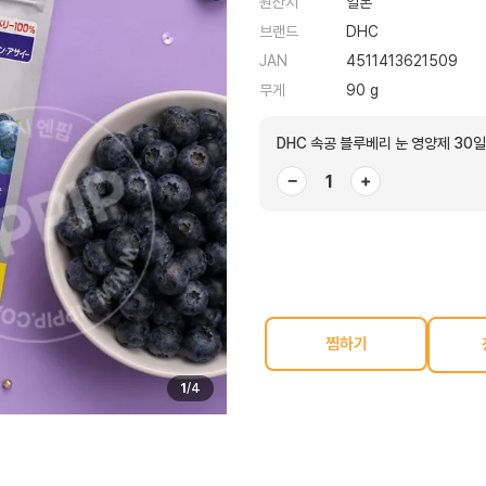
원산지
일본
브랜드
DHC
JAN
4511413621509
무게
90 g
DHC 속공 블루베리 눈 영양제 30
−
+
찜하기
1
/
4