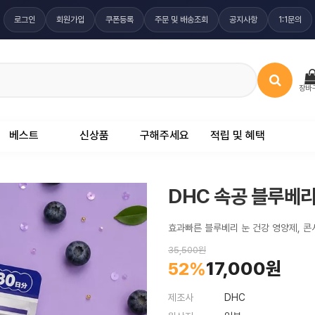
로그인
회원가입
쿠폰등록
주문 및 배송조회
공지사항
1:1문의
장바
베스트
신상품
구해주세요
적립 및 혜택
DHC 속공 블루베리
효과빠른 블루베리 눈 건강 영양제, 콘
35,500원
17,000원
52%
제조사
DHC