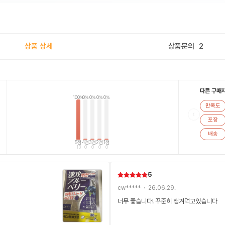
상품 상세
상품문의
2
다른 구매
100%
0%
0%
0%
0%
만족도
‹
포장
배송
5점
4점
3점
2점
1점
13
0
0
0
0
5
cw***** · 26.06.29.
너무 좋습니다! 꾸준히 챙겨먹고있습니다