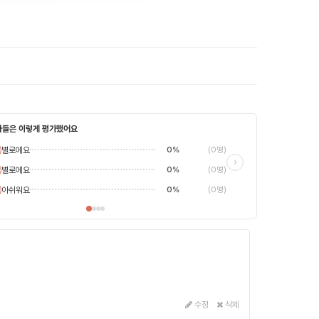
자들은 이렇게 평가했어요
별로에요
0%
(0명)
별로에요
›
별로에요
0%
(0명)
평범해요
최고에요
아쉬워요
0%
(0명)
수정
삭제