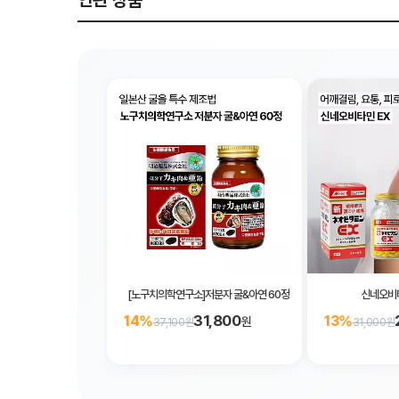
연관 상품
[노구치의학연구소]저분자 굴&아연 60정
신네오비타
31,800
14%
13%
원
37,100원
31,000원