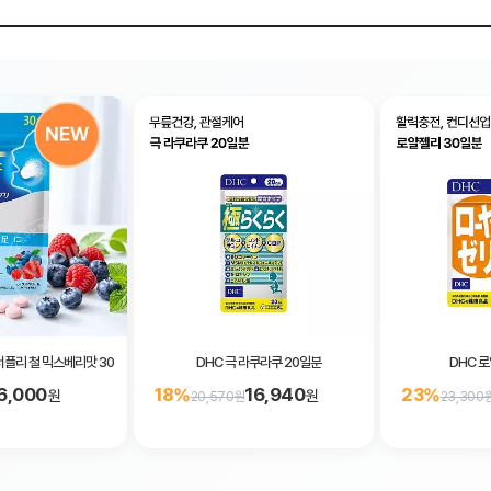
서플리 철 믹스베리맛 30일분 60알
DHC 극 라쿠라쿠 20일분
DHC 
6,000
16,940
18%
23%
원
원
20,570원
23,300