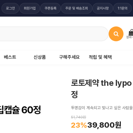
로그인
회원가입
쿠폰등록
주문 및 배송조회
공지사항
1:1문의
장바
베스트
신상품
구해주세요
적립 및 혜택
로토제약 the lyp
정
투명감이 계속되고 빛나고 싶은 사람을 
51,740원
39,800원
23%