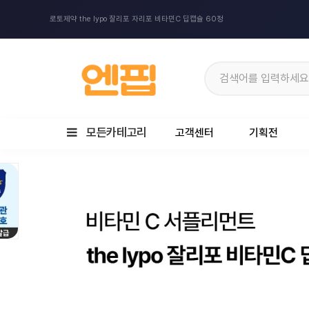
로토제약 the lypo 잘리포 자리포 비타민C 딥캡슐 60정
모든카테고리
고객센터
기획전