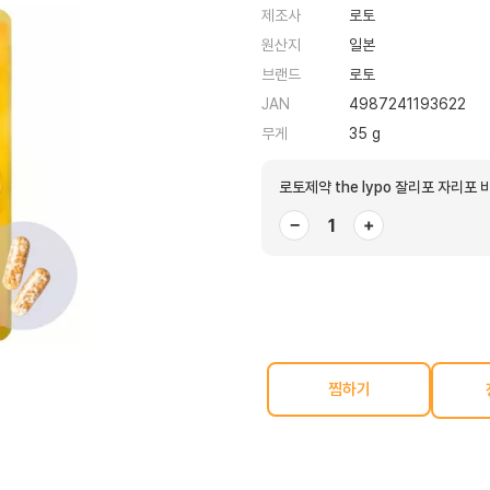
제조사
로토
원산지
일본
브랜드
로토
JAN
4987241193622
무게
35 g
로토제약 the lypo 잘리포 자리포
−
+
찜하기