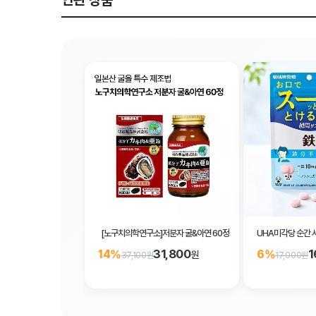
연관 상품
[노구치의학연구소]저분자 굴&아연 60정
UHA미각당 순간 
31,800
1
14%
6%
원
37,100원
17,000원