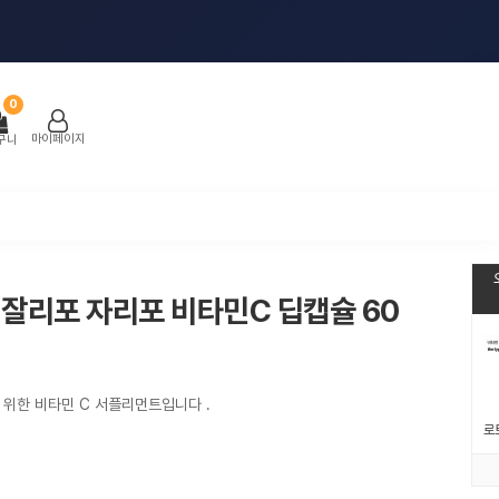
0
마이페이지
구니
o 잘리포 자리포 비타민C 딥캡슐 60
위한 비타민 C 서플리먼트입니다 .
로토