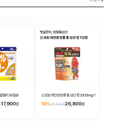
더보기
로얄젤리 30일분
신 로토 와칸센 방풍 통 성산 정 3333mg 112정
나이시토
17,900
26,800
18%
32%
원
원
원
32,500원
61,600