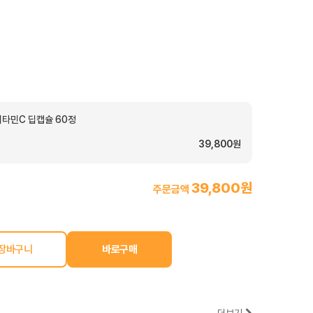
 비타민C 딥캡슐 60정
39,800원
39,800원
주문금액