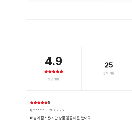
4.9
25
전체 리뷰
평균 별점
5
rj******* · 26.07.25.
배송이 좀 느렸지만 상품 꼼꼼히 잘 왔어요