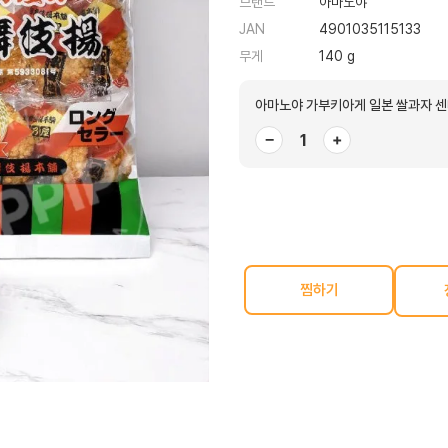
브랜드
아마노야
JAN
4901035115133
무게
140 g
아마노야 가부키아게 일본 쌀과자 센
−
+
찜하기