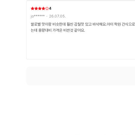
4
jo****** · 26.07.05.
쌀로별 맛이랑 비슷한데 훨씬 감칠맛 있고 바삭해요.아이 학원 간식으
는데 용량대비 가격은 비싼것 같아요.