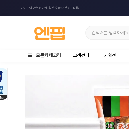
아마노야 가부키아게 일본 쌀과자 센베 11개입
모든카테고리
고객센터
기획전