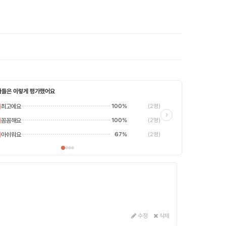
자들은 이렇게 평가했어요
최고에요
100%
(2명)
최고에요
›
꼼꼼해요
100%
(2명)
평범해요
별로에요
아쉬워요
67%
(2명)
수정
삭제