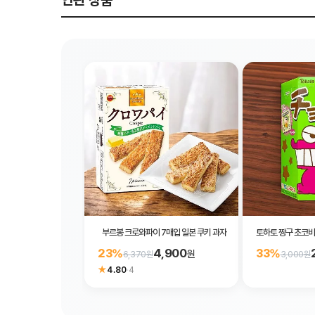
연관 상품
부르봉 크로와파이 7매입 일본 쿠키 과자
토하토 짱구 초코비
4,900
23%
33%
원
6,370원
3,000원
★
4.80
·
4