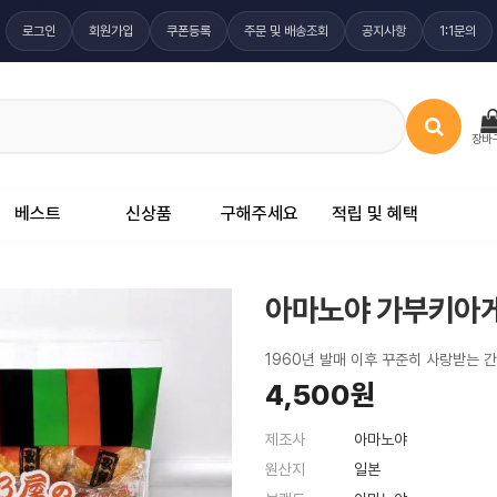
로그인
회원가입
쿠폰등록
주문 및 배송조회
공지사항
1:1문의
장바
베스트
신상품
구해주세요
적립 및 혜택
아마노야 가부키아게
1960년 발매 이후 꾸준히 사랑받는 
4,500원
제조사
아마노야
원산지
일본