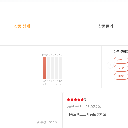
상품 상세
상품문의
다른 구매
92%
4%
4%
0%
0%
만족도
‹
포장
배송
5점
4점
3점
2점
1점
23
1
1
0
0
5
ze****** · 26.07.20.
배송도빠르고 제품도 좋아요
수정
삭제