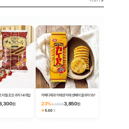
더보기
 리엘 초코 과자 14개입
카메다제과 카레센 카레 센베이 쌀과자 15개입
카키
3,300
3,850
23%
17%
원
원
5,005원
4,100원
★
★
5.00
·
5
4.80
·
870