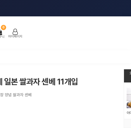
0
마이페이지
구니
 일본 쌀과자 센베 11개입
간장 양념 쌀과자 센베