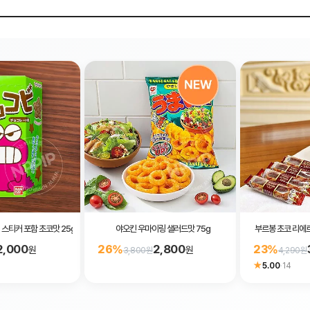
 스티커 포함 초코맛 25g
야오킨 우마이링 샐러드맛 75g
부르봉 초코 리에르
2,000
2,800
26%
23%
원
원
3,800원
4,290원
★
5.00
·
14