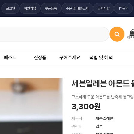
로그인
회원가입
쿠폰등록
주문 및 배송조회
공지사항
1:1문의
장바
베스트
신상품
구해주세요
적립 및 혜택
세븐일레븐 아몬드 볼
고소하게 구운 아몬드를 반죽해 동그랗
3,300원
제조사
세븐일레븐
원산지
일본