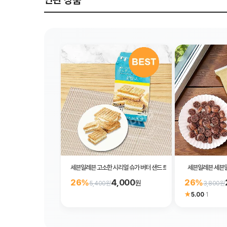
연관 상품
세븐일레븐 고소한 시리얼 슈가 버터 샌드 트리 3개입
세븐일레븐 세븐일
4,000
26%
26%
원
5,400원
3,800원
★
5.00
·
1