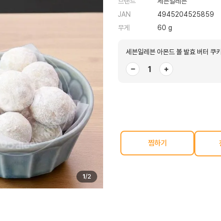
브랜드
세븐일레븐
JAN
4945204525859
무게
60 g
세븐일레븐 아몬드 볼 발효 버터 쿠키
−
+
찜하기
1
/
2