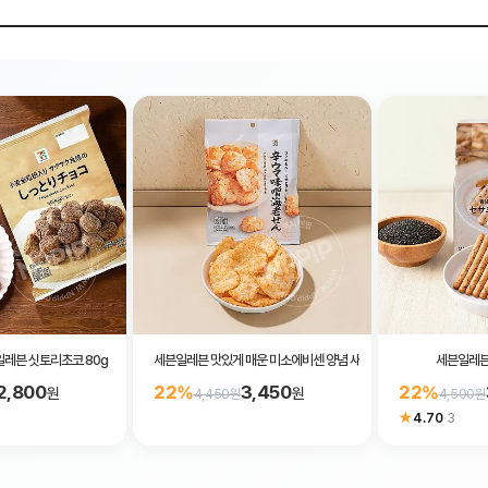
레븐 싯토리초코 80g
세븐일레븐 맛있게 매운 미소에비센 양념 새우 센베이 35g
세븐일레븐 
2,800
3,450
22%
22%
원
원
4,450원
4,500원
★
4.70
·
3