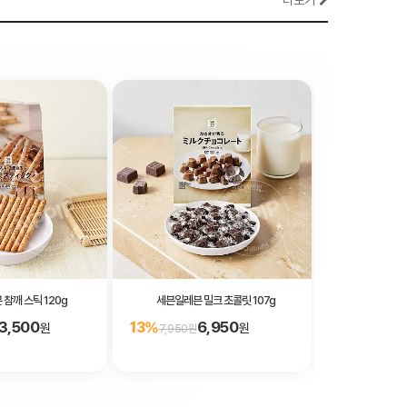
더보기
참깨 스틱 120g
세븐일레븐 밀크 초콜릿 107g
세븐일레븐 다섯가지
3,500
6,950
13%
13%
원
원
7,950원
7,950원