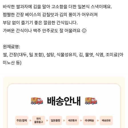
바삭한 쌀과자에 김을 말아 고소함을 더한 일본식 스낵이에요.
짭짤한 간장 베이스의 감칠맛과 김의 풍미가 어우러져
부담 없이 즐기기 좋은 깔끔한 간식입니다.
가벼운 간식이나 맥주 안주로도 잘 어울려요
🙂
원재료명:
쌀, 간장(대두, 밀 포함), 설탕, 식물성유지, 김, 물엿, 식염, 조미료(아
미노산 등)