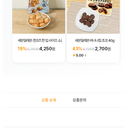
세븐일레븐 겐코츠 한 입 사이즈 소금맛 센베이 45g
세븐일레븐 바나나칩 초코 40g
19%
4,250
43%
2,700
원
원
5,250원
4,700원
★
5.00
·
4
상품 상세
상품문의