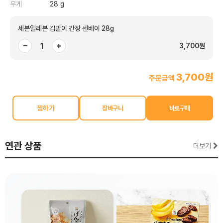
무게
28 g
세븐일레븐 김말이 간장 센베이 28g
−
+
3,700원
3,700원
주문금액
찜하기
연관 상품
더보기