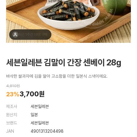
최근 1주간 19명 구매
세븐일레븐 김말이 간장 센베이 28g
바삭한 쌀과자에 김을 말아 고소함을 더한 일본식 스낵이에요.
4,810원
3,700원
23%
제조사
세븐일레븐
원산지
일본
브랜드
세븐일레븐
JAN
4901313204498