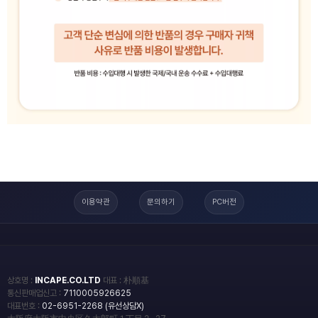
이용약관
문의하기
PC버전
상호명 :
INCAPE.CO.LTD
대표 : 朴順基
통신판매업신고 :
7110005926625
대표번호 :
02-6951-2268 (유선상담X)