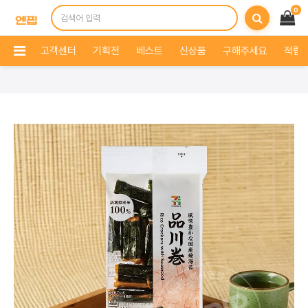
0
고객센터
기획전
베스트
신상품
구해주세요
적립 