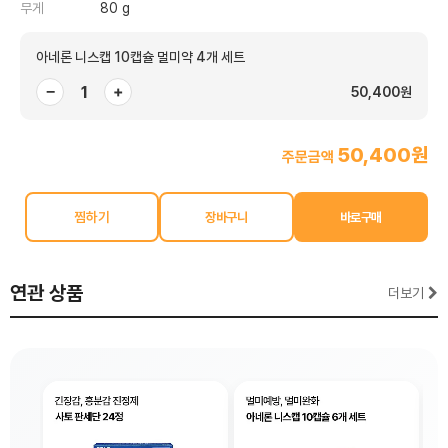
무게
80 g
아네론 니스캡 10캡슐 멀미약 4개 세트
−
+
50,400원
50,400원
주문금액
찜하기
연관 상품
더보기