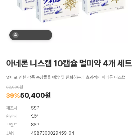
최근 1주간 19명 구매
아네론 니스캡 10캡슐 멀미약 4개 세트
멀미로 인한 각종 증상들을 예방 및 완화하는데 효과적인 아네론 니스캡
82,000원
50,400원
39%
제조사
SSP
원산지
일본
브랜드
SSP
JAN
4987300029459-04