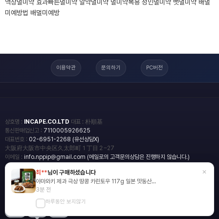
액상멀미약 효과빠른멀미약 알약멀미약 멀미약복용 성인멀미약 뱃멀미약 배멀
미예방법 배멀미예방
이용약관
문의하기
PC버전
상호명 :
INCAPE.CO.LTD
대표 : 朴順基
통신판매업신고 :
7110005926625
대표번호 :
02-6951-2268 (유선상담X)
大阪府大阪市中央区久太郎町１丁目２−27
이메일 :
info.nppip@gmail.com (메일로의 고객문의상담은 진행하지 않습니다.)
×
최**
님이 구매하셨습니다
copyright
일본직구쇼핑몰 엔핍
야마와키 제과 극상 땅콩 카린토우 117g 일본 맛동산...
2018 All rights reserved.
3분 전
하루동안 보지않기
blog