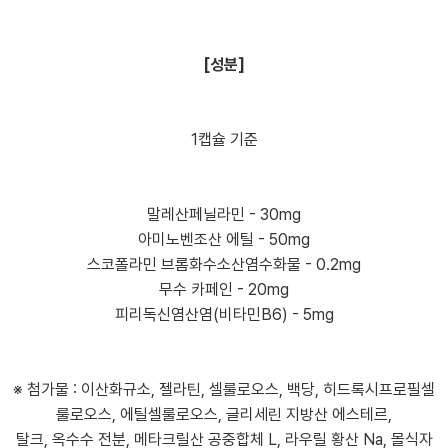
[성분]
1캡슐 기준
말레산페닐라민 - 30mg
아미노벤조산 에틸 - 50mg
스코폴라민 브롬화수소산염수화물 - 0.2mg
무수 카페인 - 20mg
피리독신염산염(비타민B6) - 5mg
※ 첨가물 :
이산화규소, 젤라틴, 셀룰로오스, 백당, 히드록시프로필셀
룰로오스, 에틸셀룰로오스, 글리세린 지방산 에스테르,
탈크, 옥수수 전분, 메타크릴산 공중합체 L, 라우릴 황산 Na, 몰식자