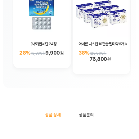
[사토]판세단 24정
아네론 니스캡 10캡슐 멀미약 6개 세트
28%
9,900
38%
원
13,800원
123,000원
76,800
원
상품 상세
상품문의