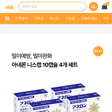
0
고객센터
기획전
베스트
신상품
구해주세요
적립 