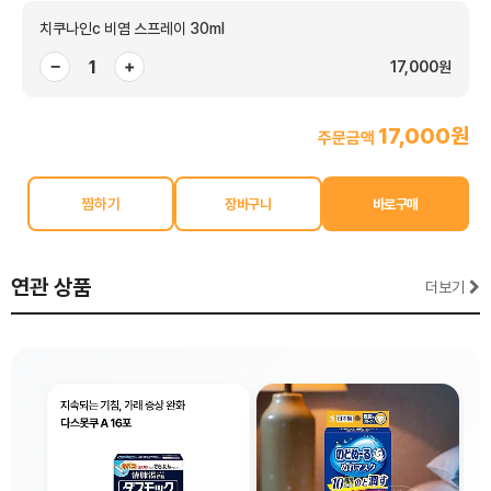
치쿠나인c 비염 스프레이 30ml
−
+
17,000원
17,000원
주문금액
찜하기
연관 상품
더보기