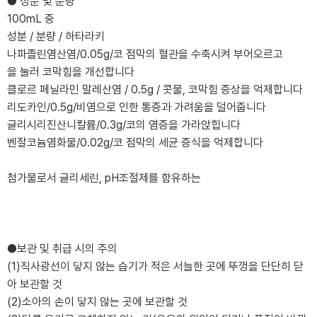
● 성분 및 분량
100mL 중
성분 / 분량 / 하타라키
나파졸린염산염/0.05g/코 점막의 혈관을 수축시켜 부어오르고
을 눌러 코막힘을 개선합니다
클로르 페닐라민 말레산염 / 0.5g / 콧물, 코막힘 증상을 억제합니다
리도카인/0.5g/비염으로 인한 통증과 가려움을 덜어줍니다
글리시리진산니칼륨/0.3g/코의 염증을 가라앉힙니다
벤잘코늄염화물/0.02g/코 점막의 세균 증식을 억제합니다
첨가물로서 글리세린, pH조절제를 함유하는
●보관 및 취급 시의 주의
(1)직사광선이 닿지 않는 습기가 적은 서늘한 곳에 뚜껑을 단단히 닫
아 보관할 것
(2)소아의 손이 닿지 않는 곳에 보관할 것