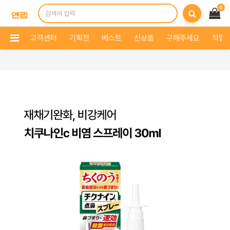
0
고객센터
기획전
베스트
신상품
구해주세요
적립 