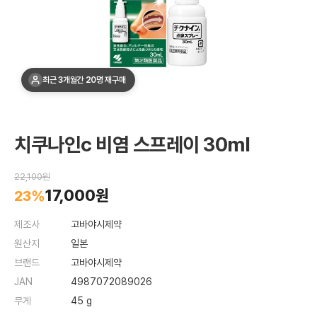
최근 3개월간 20명 재구매
치쿠나인c 비염 스프레이 30ml
22,100원
17,000원
23%
제조사
고바야시제약
원산지
일본
브랜드
고바야시제약
JAN
4987072089026
무게
45 g