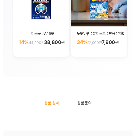
다스못쿠 A 16포
노도누루 수분 마스크 수면용 유자&모과향 3
14%
38,800
34%
7,900
원
원
44,900원
12,000원
상품 상세
상품문의