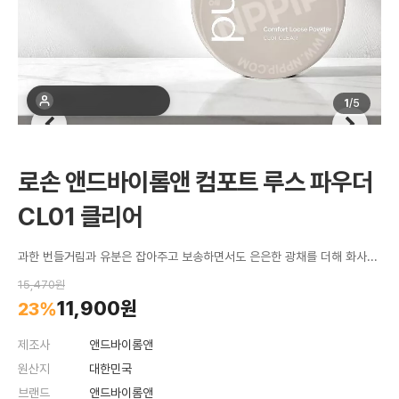
최근 1주간 20명 구매
1
/
5
로손 앤드바이롬앤 컴포트 루스 파우더
CL01 클리어
과한 번들거림과 유분은 잡아주고 보송하면서도 은은한 광채를 더해 화사하고 깨끗한 피부결을 표현해줍니다
15,470원
11,900원
23%
제조사
앤드바이롬앤
원산지
대한민국
브랜드
앤드바이롬앤