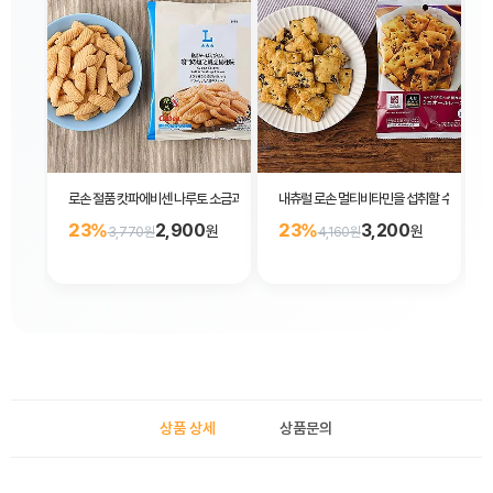
로손 절품 캇파에비센 나루토 소금과 가리비맛 56g
내츄럴 로손 멀티비타민을 섭취할 수 있는 미
23%
2,900
23%
3,200
원
원
3,770원
4,160원
상품 상세
상품문의