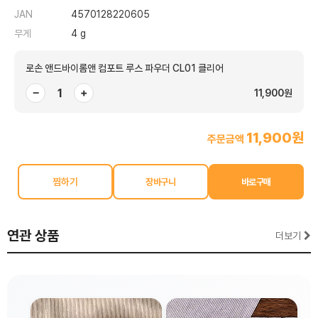
JAN
4570128220605
무게
4 g
로손 앤드바이롬앤 컴포트 루스 파우더 CL01 클리어
−
+
11,900원
11,900원
주문금액
찜하기
연관 상품
더보기