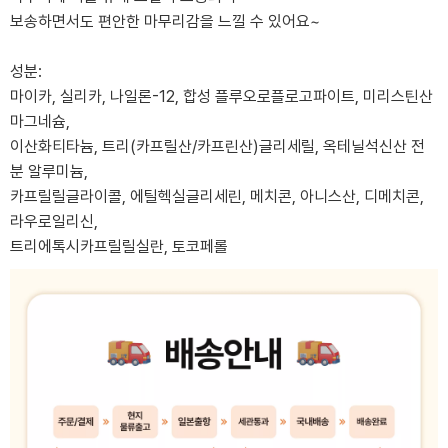
보송하면서도 편안한 마무리감을 느낄 수 있어요~
성분:
마이카, 실리카, 나일론-12, 합성 플루오로플로고파이트, 미리스틴산
마그네슘,
이산화티타늄, 트리(카프릴산/카프린산)글리세릴, 옥테닐석신산 전
분 알루미늄,
카프릴릴글라이콜, 에틸헥실글리세린, 메치콘, 아니스산, 디메치콘,
라우로일리신,
트리에톡시카프릴릴실란, 토코페롤