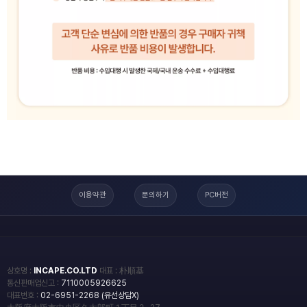
이용약관
문의하기
PC버전
상호명 :
INCAPE.CO.LTD
대표 : 朴順基
통신판매업신고 :
7110005926625
대표번호 :
02-6951-2268 (유선상담X)