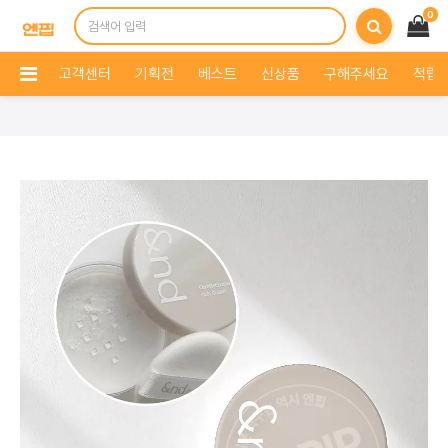
0
고객센터
기획전
베스트
신상품
구해주세요
적립 