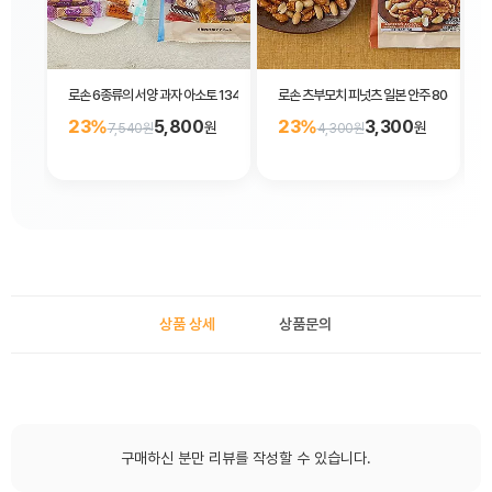
로손 6종류의 서양 과자 아소토 134g
로손 츠부모치 피넛츠 일본 안주 80g
23%
5,800
23%
3,300
원
원
7,540원
4,300원
상품 상세
상품문의
구매하신 분만 리뷰를 작성할 수 있습니다.