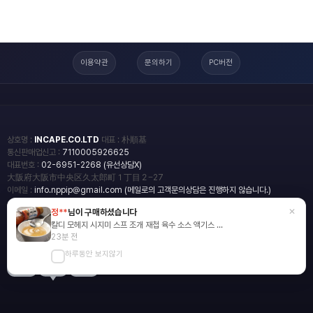
이용약관
문의하기
PC버전
상호명 :
INCAPE.CO.LTD
대표 : 朴順基
통신판매업신고 :
7110005926625
대표번호 :
02-6951-2268 (유선상담X)
大阪府大阪市中央区久太郎町１丁目２−27
이메일 :
info.nppip@gmail.com (메일로의 고객문의상담은 진행하지 않습니다.)
×
정**
님이 구매하셨습니다
copyright
일본직구쇼핑몰 엔핍
칼디 모헤지 시지미 스프 조개 재첩 육수 소스 액기스 ...
2018 All rights reserved.
23분 전
하루동안 보지않기
blog