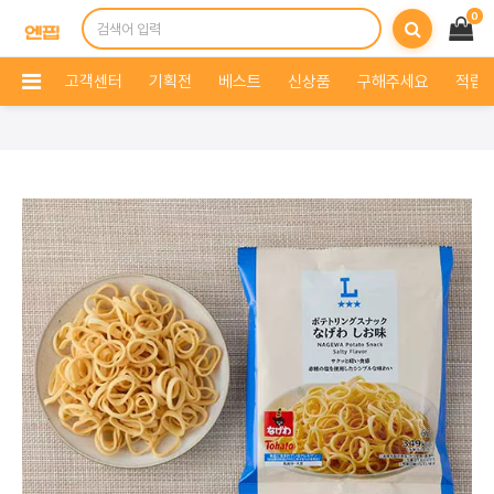
0
고객센터
기획전
베스트
신상품
구해주세요
적립 