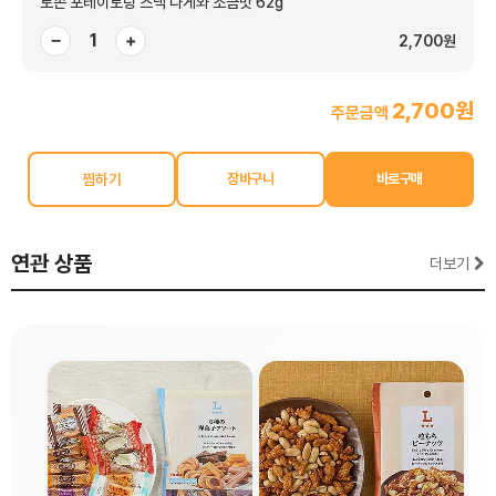
로손 포테이토링 스낵 나게와 소금맛 62g
−
+
2,700원
2,700원
주문금액
찜하기
연관 상품
더보기