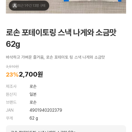
최근 1주간 13명 구매
로손 포테이토링 스낵 나게와 소금맛
62g
바삭하고 가벼운 즐거움, 로손 포테이토 링 스낵 나게와 소금맛
3,510원
2,700원
23%
제조사
로손
원산지
일본
브랜드
로손
JAN
4901940202379
무게
62 g