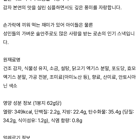
감자 본연의 맛을 살린 심플하면서도 깊은 풍미를 자랑합니다.
손가락에 끼워 먹는 재미가 있어 아이들은 물론
성인들의 가벼운 술안주로도 많은 사랑을 받는 로손의 인기 스낵입니
다.
원재료명
건조 감자, 식물성 유지, 소금, 설탕, 닭고기 엑기스 분말, 포도당, 효모
엑기스 분말, 가공 전분, 조미료(아미노산 등), 향료, 산미료, 안토시아
닌 색소
영양 성분 정보 (1봉지 62g당)
열량: 349kcal, 단백질: 2.2g, 지방: 22.4g, 탄수화물: 35.4g (당질:
34.2g, 식이섬유: 1.2g), 식염 함량: 0.8g
알레르기 정보