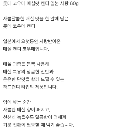
롯데 코우메 매실맛 캔디 일본 사탕 60g
새콤달콤한 매실 맛을 한 알에 담은
롯데 코우메 캔디
일본에서 오랫동안 사랑받아온
매실 캔디 코우메입니다.
매실 과즙을 듬뿍 사용해
매실 특유의 상큼한 신맛과
은은한 단맛을 함께 느낄 수 있는
하드캔디 타입의 제품입니다.
입에 넣는 순간
새콤한 매실 향이 퍼지고,
천천히 녹을수록 달콤함이 더해져
기분 전환이 필요할 때 먹기 좋습니다.