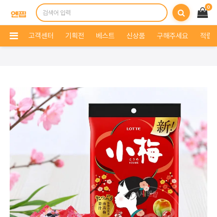
0
고객센터
기획전
베스트
신상품
구해주세요
적립 