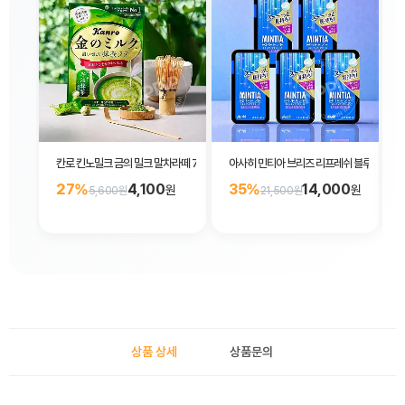
칸로 킨노밀크 금의 밀크 말차라떼 70g
아사히 민티아 브리즈 리프레쉬 블루 5개 세
27%
4,100
35%
14,000
원
원
5,600원
21,500원
상품 상세
상품문의