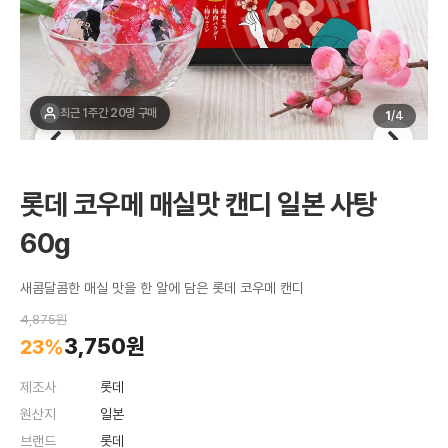
최근 1주간 20명 구매
1
/
4
롯데 코우메 매실맛 캔디 일본 사탕
60g
새콤달콤한 매실 맛을 한 알에 담은 롯데 코우메 캔디
4,875원
3,750원
23%
제조사
롯데
원산지
일본
브랜드
롯데