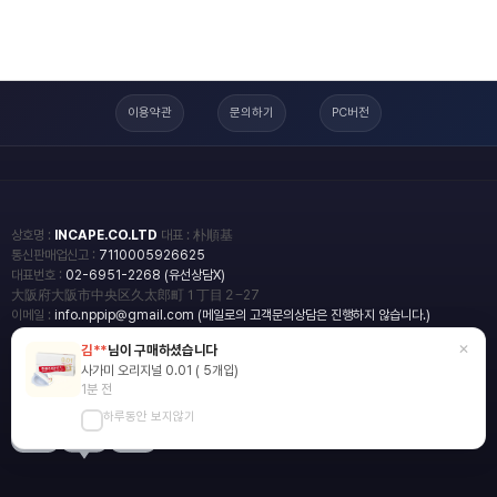
이용약관
문의하기
PC버전
상호명 :
INCAPE.CO.LTD
대표 : 朴順基
통신판매업신고 :
7110005926625
대표번호 :
02-6951-2268 (유선상담X)
大阪府大阪市中央区久太郎町１丁目２−27
이메일 :
info.nppip@gmail.com (메일로의 고객문의상담은 진행하지 않습니다.)
×
김**
님이 구매하셨습니다
copyright
일본직구쇼핑몰 엔핍
사가미 오리지널 0.01 ( 5개입)
2018 All rights reserved.
1분 전
하루동안 보지않기
blog