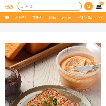
0
고객센터
기획전
베스트
신상품
구해주세요
적립 