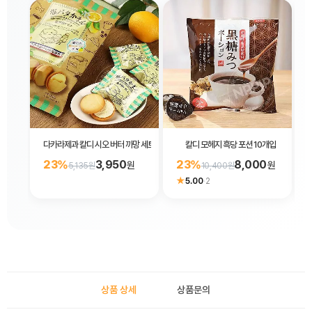
다카라제과 칼디 시오 버터 까망 세토다 레몬맛 샌드 쿠키 102g
칼디 모헤지 흑당 포션 10개입
23%
3,950
23%
8,000
원
원
5,135원
10,400원
★
5.00
·
2
상품 상세
상품문의