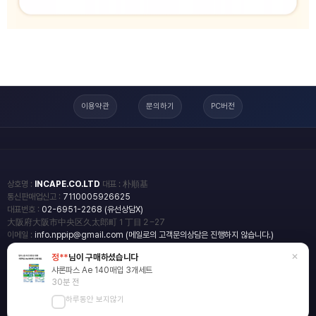
이용약관
문의하기
PC버전
상호명 :
INCAPE.CO.LTD
대표 : 朴順基
통신판매업신고 :
7110005926625
대표번호 :
02-6951-2268 (유선상담X)
大阪府大阪市中央区久太郎町１丁目２−27
이메일 :
info.nppip@gmail.com (메일로의 고객문의상담은 진행하지 않습니다.)
copyright
일본직구쇼핑몰 엔핍
2018 All rights reserved.
blog