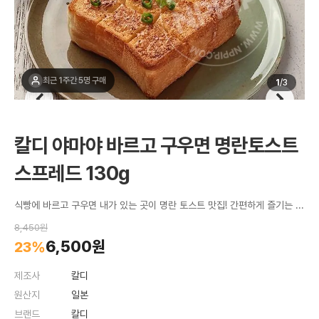
최근 1주간 5명 구매
1
/
3
칼디 야마야 바르고 구우면 명란토스트
스프레드 130g
식빵에 바르고 구우면 내가 있는 곳이 명란 토스트 맛집! 간편하게 즐기는 고급진 맛의 스프레드!
8,450원
6,500원
23%
제조사
칼디
원산지
일본
브랜드
칼디