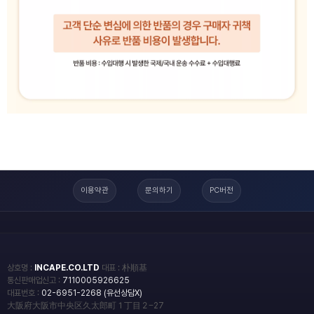
이용약관
문의하기
PC버전
상호명 :
INCAPE.CO.LTD
대표 : 朴順基
통신판매업신고 :
7110005926625
대표번호 :
02-6951-2268 (유선상담X)
大阪府大阪市中央区久太郎町１丁目２−27