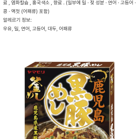
료 , 염화칼슘 , 홍국색소 , 향료 . (일부에 밀 · 젖 성분 · 연어 · 고등어 ·
콩 · 액젓 (어패류) 포함)
알레르기 정보:
우유, 밀, 연어, 고등어, 대두, 어패류