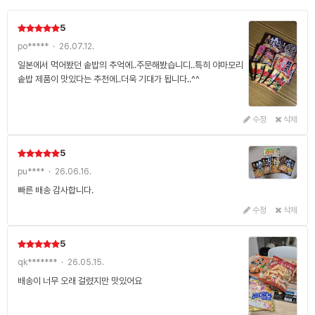
5
po***** · 26.07.12.
일본에서 먹어봤던 솥밥의 추억에..주문해봤습니디..특히 야마모리
솥밥 제품이 맛있다는 추천에..더욱 기대가 됩니다..^^
수정
삭제
5
pu**** · 26.06.16.
빠른 배송 감사합니다.
수정
삭제
5
qk******* · 26.05.15.
배송이 너무 오래 걸렸지만 맛있어요