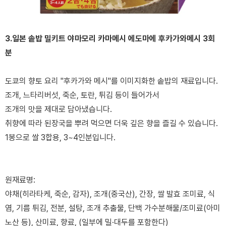
3.일본 솥밥 밀키트 야마모리 카마메시 에도마에 후카가와메시 3회
분
도쿄의 향토 요리 "후카가와 메시"를 이미지화한 솥밥의 재료입니다.
조개, 느타리버섯, 죽순, 토란, 튀김 등이 들어가서
조개의 맛을 제대로 담아냈습니다.
취향에 따라 된장국을 뿌려 먹으면 더욱 깊은 향을 즐길 수 있습니다.
1봉으로 쌀 3합용, 3~4인분입니다.
원재료명:
야채(히라타케, 죽순, 감자), 조개(중국산), 간장, 쌀 발효 조미료, 식
염, 기름 튀김, 전분, 설탕, 조개 추출물, 단백 가수분해물/조미료(아미
노산 등), 산미료, 향료, (일부에 밀·대두를 포함한다)