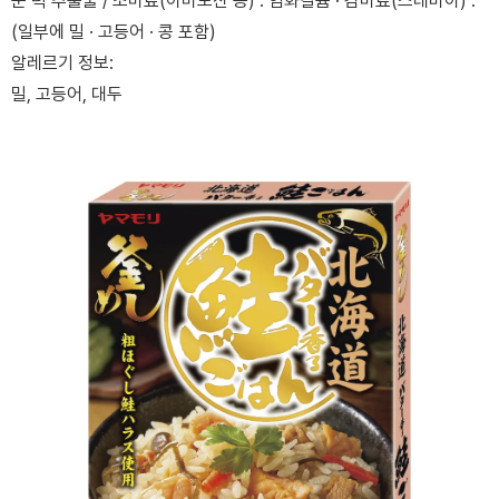
운 턱 추출물 / 조미료(아미노산 등) . 염화칼슘 · 감미료(스테비아) .
(일부에 밀 · 고등어 · 콩 포함)
알레르기 정보:
밀, 고등어, 대두