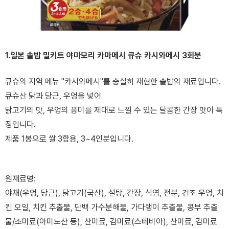
1.일본 솥밥 밀키트 야마모리 카마메시 큐슈 카시와메시 3회분
큐슈의 지역 메뉴 "카시와메시"를 충실히 재현한 솥밥의 재료입니다.
큐슈산 닭과 당근, 우엉을 넣어
닭고기의 맛, 우엉의 풍미를 제대로 느낄 수 있는 달콤한 간장 맛이 특
징입니다.
제품 1봉으로 쌀 3합용, 3~4인분입니다.
원재료명:
야채(우엉, 당근), 닭고기(국산), 설탕, 간장, 식염, 전분, 건조 우엉, 치
킨 오일, 치킨 추출물, 단백 가수분해물, 가다랭이 추출물, 콩부 추출
물/조미료(아미노산 등), 산미료, 감미료(스테비아), 산미료, 감미료