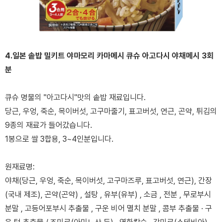
4.일본 솥밥 밀키트 야마모리 카마메시 큐슈 아고다시 야채메시 3회
분
큐슈 명물의 "아고다시"맛의 솥밥 재료입니다.
당근, 우엉, 죽순, 목이버섯, 고구마줄기, 표고버섯, 연근, 곤약, 튀김의
9종의 재료가 들어갔습니다.
1봉으로 쌀 3합용, 3~4인분입니다.
원재료명:
야채(당근, 우엉, 죽순, 목이버섯, 고구마즈루, 표고버섯, 연근), 간장
(국내 제조), 곤약(곤약) , 설탕 , 유부(유부) , 소금 , 전분 , 무로부시
분말 , 고등어포부시 추출물 , 구운 비어 멸치 분말 , 콤부 추출물 · 구