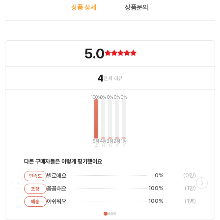
상품 상세
상품문의
5.0
4
전체 리뷰
100%
0%
0%
0%
0%
5점
4점
3점
2점
1점
4
0
0
0
0
다른 구매자들은 이렇게 평가했어요
별로에요
0%
(0명)
만족도
별로에
‹
›
꼼꼼해요
100%
(1명)
포장
평범해
최고에
아쉬워요
100%
(1명)
배송