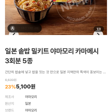
최근 1주간 13명 구매
1
/
8
일본 솥밥 밀키트 야마모리 카마메시
3회분 5종
간단히 밥솥에 넣고 밥을 짓는 것 만으로 일본 지역만의 특색이 돋보이는 맛의 솥밥을 즐길 수 있습니다.
6,630원
5,100원
23%
제조사
야마모리
원산지
일본
브랜드
야마모리