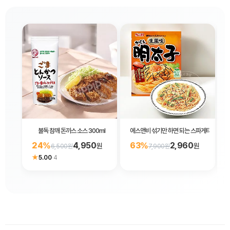
불독 참깨 돈까스 소스 300ml
에스앤비 섞기만 하면 되는 스파게티 소스 생
24%
4,950
63%
2,960
원
원
6,500원
7,900원
★
5.00
·
4