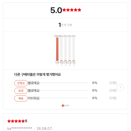
5.0
1
전체 리뷰
100%
0%
0%
0%
0%
5점
4점
3점
2점
1점
1
0
0
0
0
다른 구매자들은 이렇게 평가했어요
별로에요
0%
(0명)
만족도
별로에
‹
›
별로에요
0%
(0명)
포장
평범해
최고에
아쉬워요
0%
(0명)
배송
5
ka************ · 26.08.07.