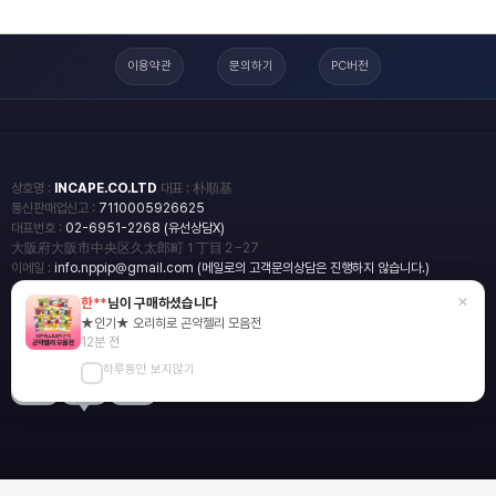
이용약관
문의하기
PC버전
상호명 :
INCAPE.CO.LTD
대표 : 朴順基
통신판매업신고 :
7110005926625
대표번호 :
02-6951-2268 (유선상담X)
大阪府大阪市中央区久太郎町１丁目２−27
이메일 :
info.nppip@gmail.com (메일로의 고객문의상담은 진행하지 않습니다.)
×
한**
님이 구매하셨습니다
copyright
일본직구쇼핑몰 엔핍
★인기★ 오리히로 곤약젤리 모음전
2018 All rights reserved.
12분 전
하루동안 보지않기
blog