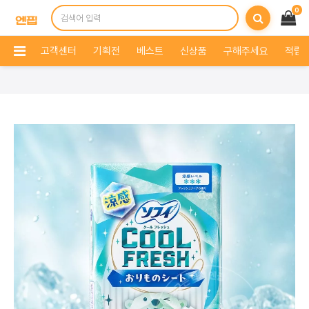
0
고객센터
기획전
베스트
신상품
구해주세요
적립 