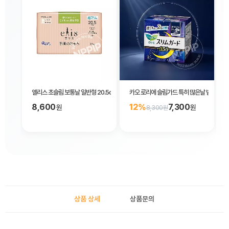
엘리스 초슬림 보통날 일반형 20.5cm 27개매입
카오 로리에 슬림가드 특히 많은날 밤용 35c
8,600
12%
7,300
원
원
8,300원
상품 상세
상품문의