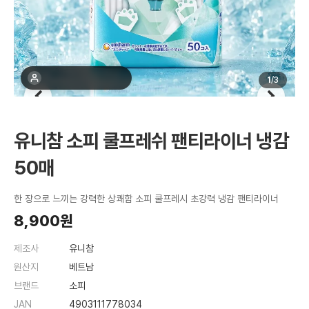
최근 1주간 3명 구매
1
/
3
유니참 소피 쿨프레쉬 팬티라이너 냉감
50매
한 장으로 느끼는 강력한 상쾌함 소피 쿨프레시 초강력 냉감 팬티라이너
8,900원
제조사
유니참
원산지
베트남
브랜드
소피
JAN
4903111778034