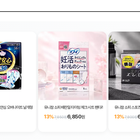
안심 오버나이트 날개형 33cm 14매입
유니참 소피 배란일 타이밍 체크 시트 팬티라이너 5매입
유니참 소피 스포츠
6,850
13%
13%
원
7,850원
7,800원