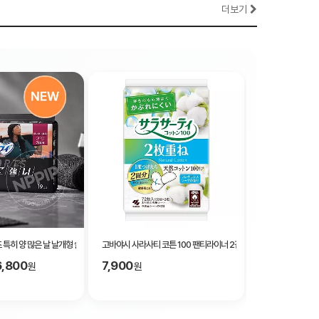
더보기
 특히 양 많은 날 날개형 슬림타입 26cm 19개입
고바야시 사라사티 코튼 100 팬티라이너 2겹 프래그런스 비누향 72
카오 로리에 슬림가
6,800
7,900
12%
원
원
8,300원