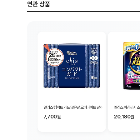
연관 상품
엘리스 컴팩트 가드 많은날 오버나이트 날개형 29cm 15매입
엘리스 아침까지 초
7,700
20,180
원
원