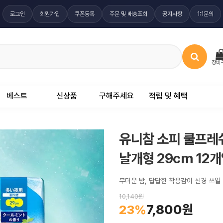
로그인
회원가입
쿠폰등록
주문 및 배송조회
공지사항
1:1문의
장바
베스트
신상품
구해주세요
적립 및 혜택
유니참 소피 쿨프레
날개형 29cm 12
무더운 밤, 답답한 착용감이 신경 쓰일
10,140원
7,800원
23%