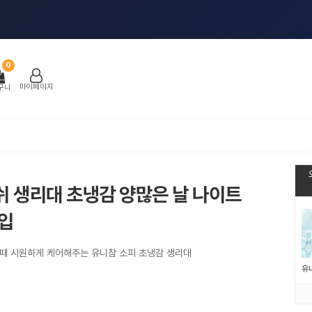
0
마이페이지
구니
쉬 생리대 초냉감 양많은 날 나이트
개입
 때 시원하게 케어해주는 유니참 소피 초냉감 생리대