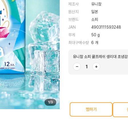
제조사
유니참
원산지
일본
브랜드
소피
JAN
4903111593248
무게
50 g
최대구매수량
6 개
유니참 소피 쿨프레쉬 생리대 초냉감 
−
+
1
/
3
찜하기