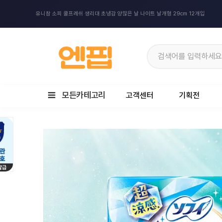
유니참 소피 쿨프레쉬 생리대 초냉감 양많은 날 나이트 날개형 29cm 12개입
모든카테고리
고객센터
기획전