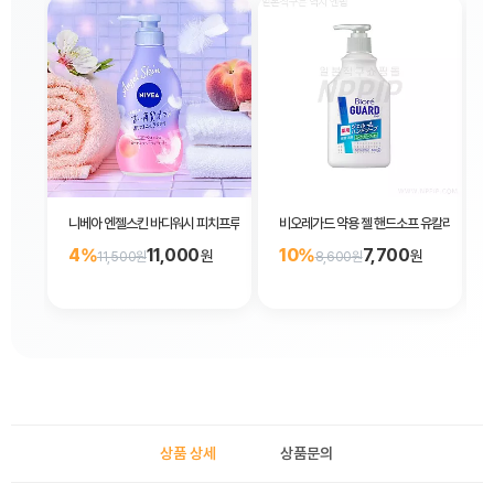
니베아 엔젤스킨 바디워시 피치프루티향 480ml
비오레가드 약용 젤 핸드소프 유칼리허브향 펌
4%
11,000
10%
7,700
원
원
11,500원
8,600원
상품 상세
상품문의