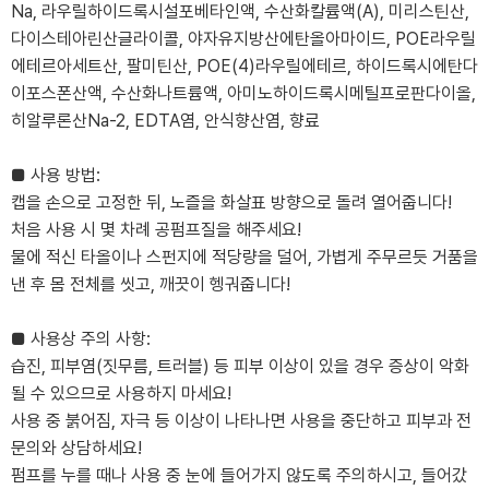
Na, 라우릴하이드록시설포베타인액, 수산화칼륨액(A), 미리스틴산,
다이스테아린산글라이콜, 야자유지방산에탄올아마이드, POE라우릴
에테르아세트산, 팔미틴산, POE(4)라우릴에테르, 하이드록시에탄다
이포스폰산액, 수산화나트륨액, 아미노하이드록시메틸프로판다이올,
히알루론산Na-2, EDTA염, 안식향산염, 향료
■ 사용 방법:
캡을 손으로 고정한 뒤, 노즐을 화살표 방향으로 돌려 열어줍니다!
처음 사용 시 몇 차례 공펌프질을 해주세요!
물에 적신 타올이나 스펀지에 적당량을 덜어, 가볍게 주무르듯 거품을
낸 후 몸 전체를 씻고, 깨끗이 헹궈줍니다!
■ 사용상 주의 사항:
습진, 피부염(짓무름, 트러블) 등 피부 이상이 있을 경우 증상이 악화
될 수 있으므로 사용하지 마세요!
사용 중 붉어짐, 자극 등 이상이 나타나면 사용을 중단하고 피부과 전
문의와 상담하세요!
펌프를 누를 때나 사용 중 눈에 들어가지 않도록 주의하시고, 들어갔