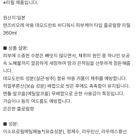
※리필 제품입니다.
원산지:일본
맨즈비오레 약용 데오드란트 바디워시 피부케어 타입 플로럴향 리필
360ml
■ 상품 설명:
피부에 소중한 수분은 빼앗지 않으면서, 체취의 원인 중 하나인 모공
속 노폐물까지 깔끔하게 세정하여 땀과 끈적임을 산뜻하게 정돈해줍
니다.
데오도란트 성분(살균·방취) 함유 약용 거품이 체취를 예방합니다.
히알루론산(보습 성분) 배합으로 씻은 후에도 촉촉함이 유지됩니다.
멘톨·알코올(에틸알코올) 무배합으로 순한 사용감이 특징입니다.
가슴이나 등의 여드름도 예방합니다.
은은한 플로럴향
■ 성분:
이소프로필메틸페놀*(유효성분), 정제수, 라우린산, 라우레스황산