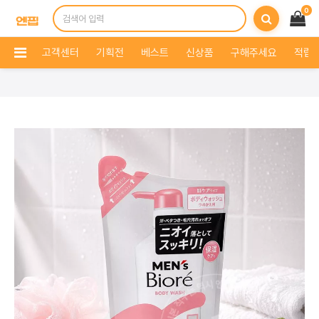
0
고객센터
기획전
베스트
신상품
구해주세요
적립 