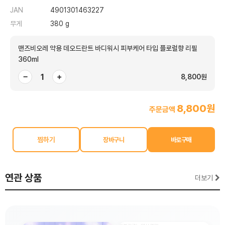
JAN
4901301463227
무게
380 g
맨즈비오레 약용 데오드란트 바디워시 피부케어 타입 플로럴향 리필
360ml
−
+
8,800원
8,800원
주문금액
찜하기
연관 상품
더보기