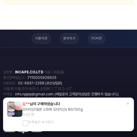
이용약관
문의하기
PC버전
상호명 :
INCAPE.CO.LTD
대표 : 朴順基
통신판매업신고 :
7110005926625
대표번호 :
02-6951-2268 (유선상담X)
大阪府大阪市中央区久太郎町１丁目２−27
이메일 :
info.nppip@gmail.com (메일로의 고객문의상담은 진행하지 않습니다.)
×
김**
님이 구매하셨습니다
copyright
일본직구쇼핑몰 엔핍
오타이산|일본 소화제 오타이산s 80/150g
2018 All rights reserved.
1시간 전
하루동안 보지않기
blog