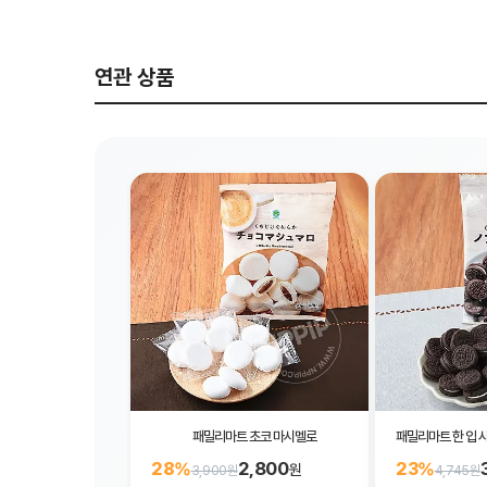
연관 상품
패밀리마트 초코 마시멜로
패밀리마트 한 입 
2,800
28%
23%
원
3,900원
4,745원