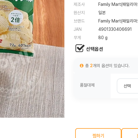
제조사
Family Mart(패밀리마
원산지
일본
브랜드
Family Mart(패밀리마
JAN
4901330406691
무게
80 g
선택옵션
총
2
개의 옵션이 있습니다.
품절대체
찜하기