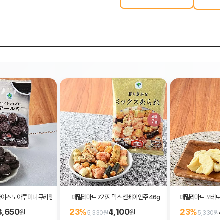
사이즈 노아루 미니 쿠키앤크림 68g
패밀리마트 7가지 믹스 센베이 안주 46g
패밀리마트 포테토
3,650
4,100
23%
23%
원
원
5,330원
5,330원