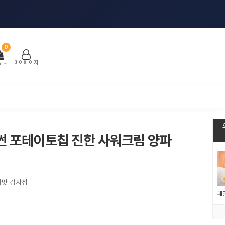
0
마이페이지
구니
썬 포테이토칩 진한 사워크림 양파
파맛 감자칩