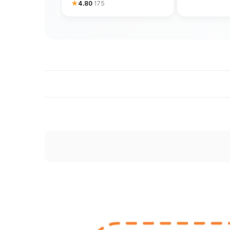
★
4.80
·
175