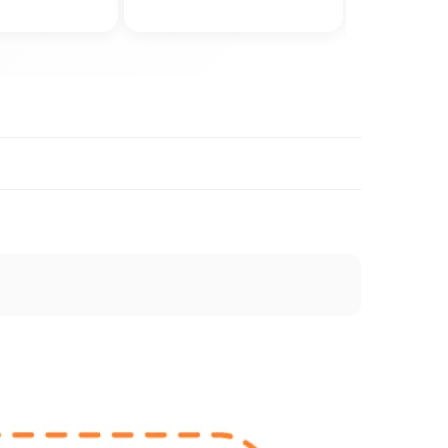
★
4.80
·
105