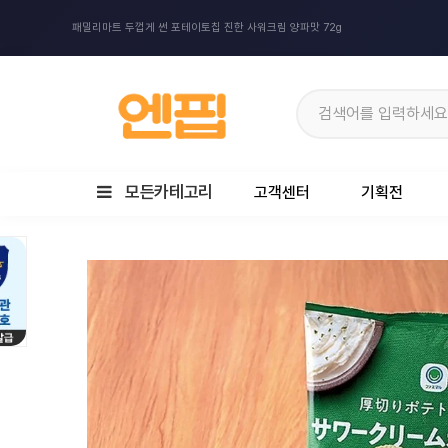
패밀리마트 두껍게 썬 포테이토칩 진한 사워크림 양파맛 72g
모든카테고리
고객센터
기획전