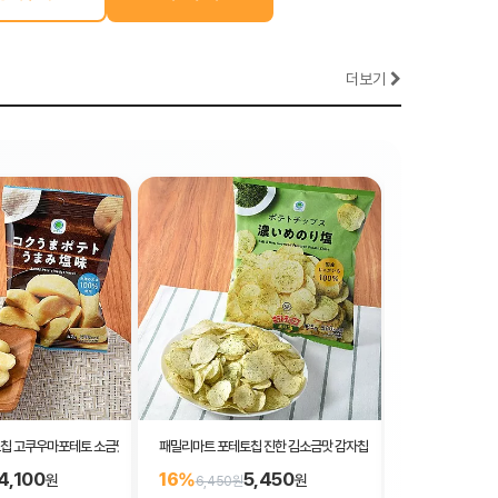
더보기
칩 고쿠우마포테토 소금맛 감자 과자 42g
패밀리마트 포테토칩 진한 김소금맛 감자칩 대용량 125g
패밀리마트 땅콩을
4,100
5,450
16%
28%
원
원
6,450원
3,900원