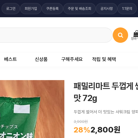
로그인
회원가입
쿠폰등록
주문 및 배송조회
공지사항
1:1문의
장바
베스트
신상품
구해주세요
적립 및 혜택
패밀리마트 두껍게 
맛 72g
두껍게 썰어서 더 맛있는 사워크림 양
3,900원
2,800원
28%