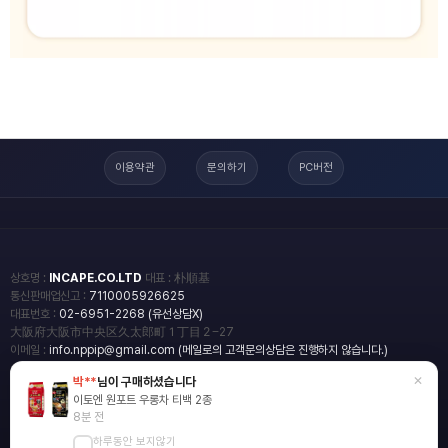
이용약관
문의하기
PC버전
상호명 :
INCAPE.CO.LTD
대표 : 朴順基
통신판매업신고 :
7110005926625
대표번호 :
02-6951-2268 (유선상담X)
大阪府大阪市中央区久太郎町１丁目２−27
이메일 :
info.nppip@gmail.com (메일로의 고객문의상담은 진행하지 않습니다.)
×
박**
님이 구매하셨습니다
copyright
일본직구쇼핑몰 엔핍
이토엔 원포트 우롱차 티백 2종
2018 All rights reserved.
8분 전
하루동안 보지않기