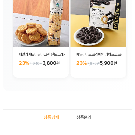
패밀리마트 바닐라 크림 샌드 크래커 14개입
패밀리마트 프리미엄 리치 초코 프레첼 49g
23%
3,800
23%
5,900
원
원
4,940원
7,670원
상품 상세
상품문의