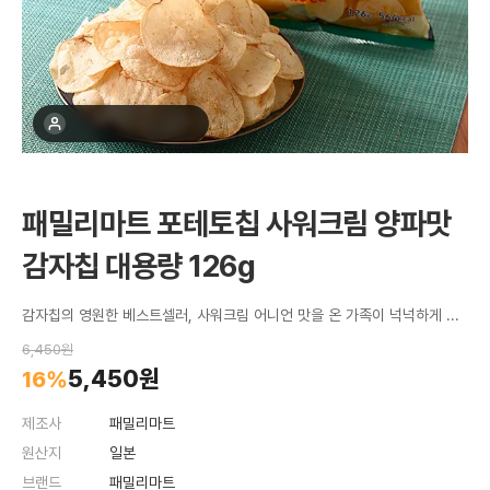
최근 1주간 16명 구매
패밀리마트 포테토칩 사워크림 양파맛
감자칩 대용량 126g
감자칩의 영원한 베스트셀러, 사워크림 어니언 맛을 온 가족이 넉넉하게 즐길 수 있는 대용량 버전
6,450원
5,450원
16%
제조사
패밀리마트
원산지
일본
브랜드
패밀리마트