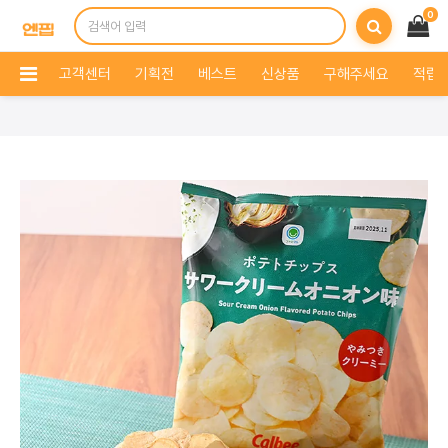
0
고객센터
기획전
베스트
신상품
구해주세요
적립 