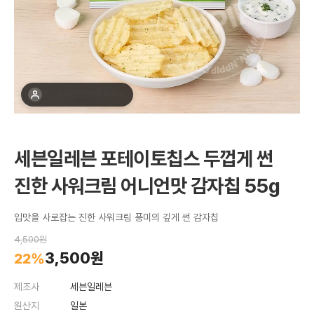
최근 1주간 14명 구매
세븐일레븐 포테이토칩스 두껍게 썬
진한 사워크림 어니언맛 감자칩 55g
입맛을 사로잡는 진한 사워크림 풍미의 깊게 썬 감자칩
4,500원
3,500원
22%
제조사
세븐일레븐
원산지
일본