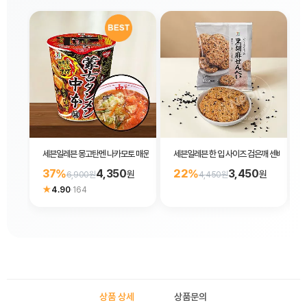
세븐일레븐 몽고탄멘 나카모토 매운맛 된장 컵라면122g
세븐일레븐 한 입 사이즈 검은깨 센베이 66g
37%
4,350
22%
3,450
원
원
6,900원
4,450원
★
4.90
·
164
상품 상세
상품문의