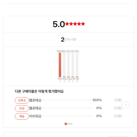
5.0
2
전체 리뷰
100%
0%
0%
0%
0%
5점
4점
3점
2점
1점
2
0
0
0
0
다른 구매자들은 이렇게 평가했어요
별로에요
100%
(2명)
만족도
별로에
‹
›
별로에요
0%
(0명)
포장
평범해
최고에
아쉬워요
0%
(0명)
배송