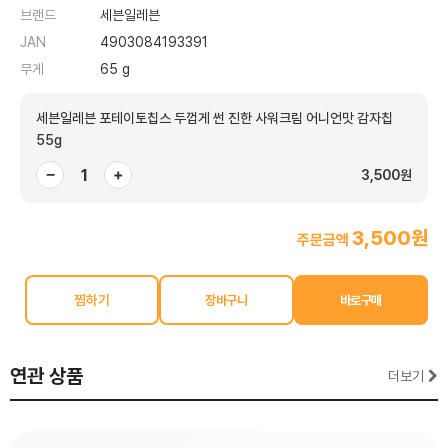
브랜드
세븐일레븐
JAN
4903084193391
무게
65 g
세븐일레븐 포테이토칩스 두껍게 썬 진한 사워크림 어니언맛 감자칩
55g
−
+
3,500원
3,500원
주문금액
찜하기
연관 상품
더보기