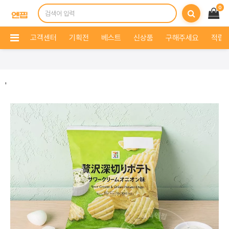
0
고객센터
기획전
베스트
신상품
구해주세요
적립 
'