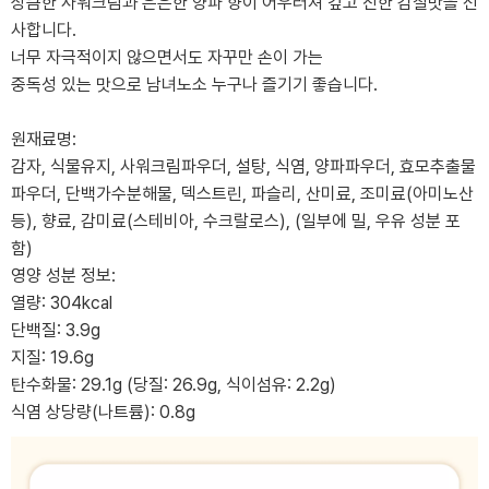
상큼한 사워크림과 은은한 양파 향이 어우러져 깊고 진한 감칠맛을 선
사합니다.
너무 자극적이지 않으면서도 자꾸만 손이 가는
중독성 있는 맛으로 남녀노소 누구나 즐기기 좋습니다.
원재료명:
감자, 식물유지, 사워크림파우더, 설탕, 식염, 양파파우더, 효모추출물
파우더, 단백가수분해물, 덱스트린, 파슬리, 산미료, 조미료(아미노산
등), 향료, 감미료(스테비아, 수크랄로스), (일부에 밀, 우유 성분 포
함)
영양 성분 정보:
열량: 304kcal
단백질: 3.9g
지질: 19.6g
탄수화물: 29.1g (당질: 26.9g, 식이섬유: 2.2g)
식염 상당량(나트륨): 0.8g