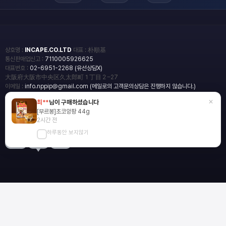
상호명 :
INCAPE.CO.LTD
대표 : 朴順基
통신판매업신고 :
7110005926625
대표번호 :
02-6951-2268 (유선상담X)
大阪府大阪市中央区久太郎町１丁目２−27
이메일 :
info.nppip@gmail.com (메일로의 고객문의상담은 진행하지 않습니다.)
×
최**
님이 구매하셨습니다
copyright
일본직구쇼핑몰 엔핍
[부르봉]초코앙팡 44g
2018 All rights reserved.
2시간 전
하루동안 보지않기
blog