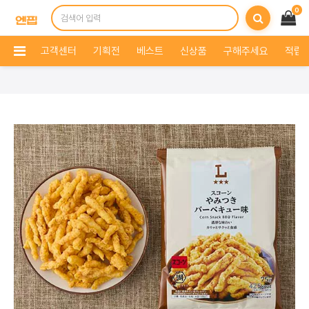
0
고객센터
기획전
베스트
신상품
구해주세요
적립 