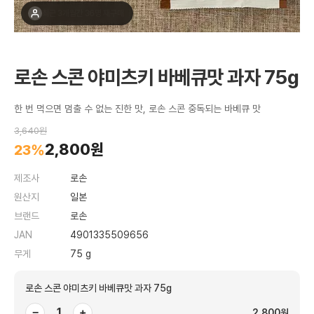
최근 1주간 18명 구매
로손 스콘 야미츠키 바베큐맛 과자 75g
한 번 먹으면 멈출 수 없는 진한 맛, 로손 스콘 중독되는 바베큐 맛
3,640원
2,800원
23%
제조사
로손
원산지
일본
브랜드
로손
JAN
4901335509656
무게
75 g
로손 스콘 야미츠키 바베큐맛 과자 75g
−
+
2,800원