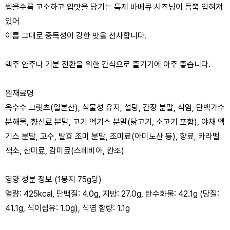
씹을수록 고소하고 입맛을 당기는 특제 바베큐 시즈닝이 듬뿍 입혀져
있어
이름 그대로 중독성이 강한 맛을 선사합니다.
맥주 안주나 기분 전환을 위한 간식으로 즐기기에 아주 좋습니다.
원재료명
옥수수 그릿츠(일본산), 식물성 유지, 설탕, 간장 분말, 식염, 단백가수
분해물, 향신료 분말, 고기 엑기스 분말(닭고기, 소고기 포함), 야채 엑
기스 분말, 고수, 발효 조미 분말, 조미료(아미노산 등), 향료, 카라멜
색소, 산미료, 감미료(스테비아, 칸조)
영양 성분 정보 (1봉지 75g당)
열량: 425kcal, 단백질: 4.0g, 지방: 27.0g, 탄수화물: 42.1g (당질:
41.1g, 식이섬유: 1.0g), 식염 함량: 1.1g