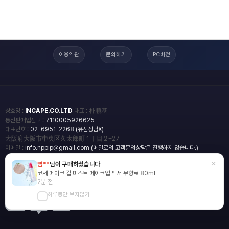
이용약관
문의하기
PC버전
상호명 :
INCAPE.CO.LTD
대표 : 朴順基
통신판매업신고 :
7110005926625
대표번호 :
02-6951-2268 (유선상담X)
大阪府大阪市中央区久太郎町１丁目２−27
이메일 :
info.nppip@gmail.com (메일로의 고객문의상담은 진행하지 않습니다.)
×
염**
님이 구매하셨습니다
copyright
일본직구쇼핑몰 엔핍
코세 메이크 킵 미스트 메이크업 픽서 무향료 80ml
2018 All rights reserved.
2분 전
하루동안 보지않기
blog