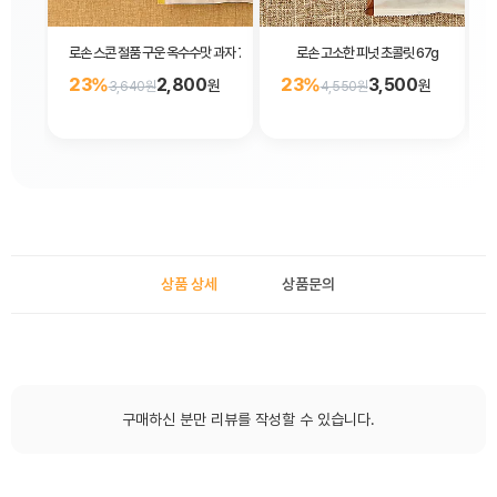
로손 스콘 절품 구운 옥수수맛 과자 75g
로손 고소한 피넛 초콜릿 67g
23%
2,800
23%
3,500
원
원
3,640원
4,550원
상품 상세
상품문의
구매하신 분만 리뷰를 작성할 수 있습니다.