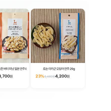
한 버터 피넛 일본 안주 85g
로손 이카군 오징어 안주 29g
로손 일본산 감자 
3,700
4,200
23%
23%
원
원
5,460원
3,510원