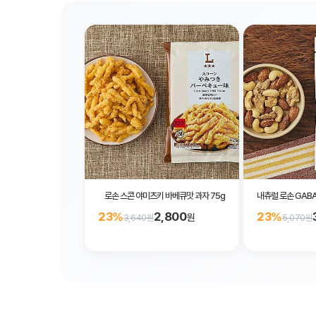
로손 스콘 야미츠키 바베큐맛 과자 75g
내츄럴 로손 GABA
2,800
23%
23%
원
3,640원
5,070원