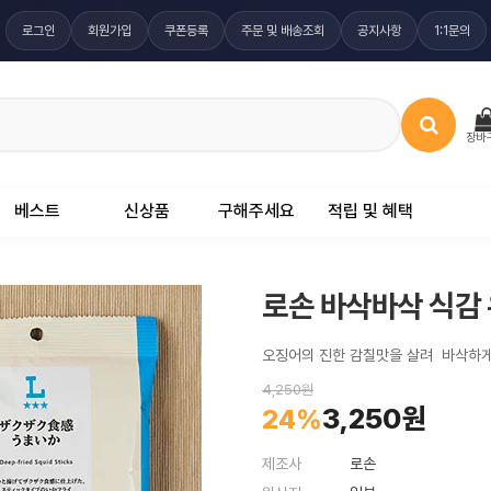
로그인
회원가입
쿠폰등록
주문 및 배송조회
공지사항
1:1문의
장바
베스트
신상품
구해주세요
적립 및 혜택
로손 바삭바삭 식감
오징어의 진한 감칠맛을 살려 바삭하게
4,250원
3,250원
24%
제조사
로손