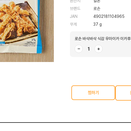
원산지
일본
브랜드
로손
JAN
4902181104965
무게
37 g
로손 바삭바삭 식감 우마이카 이카후
−
+
찜하기