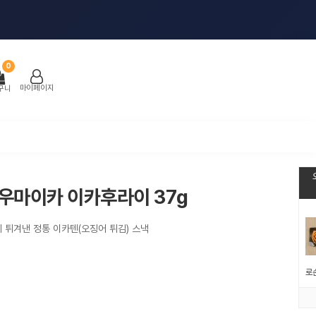
0
마이페이지
구니
 우마이카 이카후라이 37g
 튀겨낸 정통 이카텐(오징어 튀김) 스낵