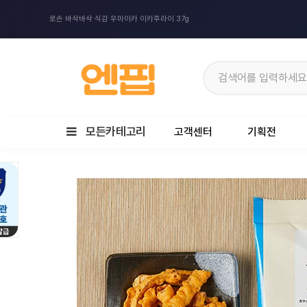
로손 바삭바삭 식감 우마이카 이카후라이 37g
모든카테고리
고객센터
기획전