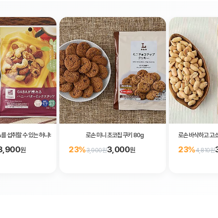
를 섭취할 수 있는 허니버터 믹스넛 37g
로손 미니 초코칩 쿠키 80g
로손 바삭하고 고소
3,900
3,000
23%
23%
원
원
3,900원
4,810원