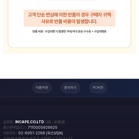
이용약관
문의하기
PC버전
상호명 :
INCAPE.CO.LTD
대표 : 朴順基
통신판매업신고 :
7110005926625
대표번호 :
02-6951-2268 (유선상담X)
大阪府大阪市中央区久太郎町１丁目２−27