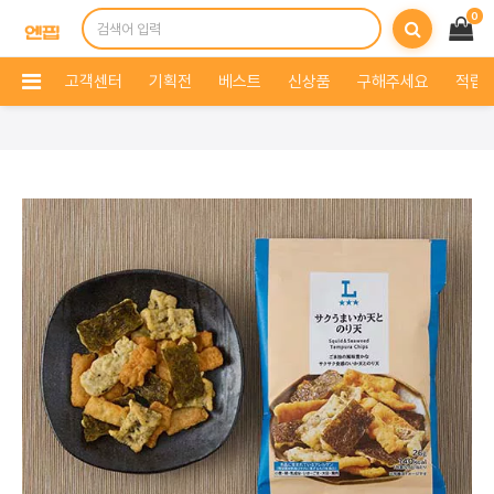
0
고객센터
기획전
베스트
신상품
구해주세요
적립 