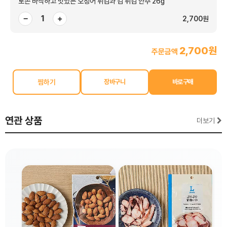
로손 바삭하고 맛있는 오징어 튀김과 김 튀김 안주 26g
−
+
2,700원
2,700원
주문금액
찜하기
연관 상품
더보기