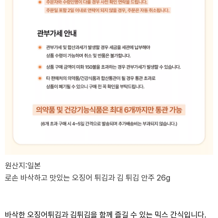
원산지:일본
로손 바삭하고 맛있는 오징어 튀김과 김 튀김 안주 26g
바삭한 오징어튀김과 김튀김을 함께 즐길 수 있는 믹스 간식입니다.