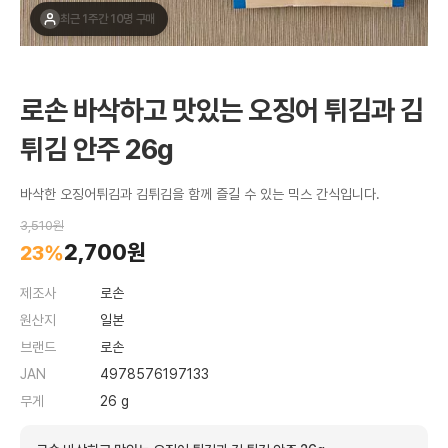
최근 1주간 10명 구매
로손 바삭하고 맛있는 오징어 튀김과 김
튀김 안주 26g
바삭한 오징어튀김과 김튀김을 함께 즐길 수 있는 믹스 간식입니다.
3,510원
2,700원
23%
제조사
로손
원산지
일본
브랜드
로손
JAN
4978576197133
무게
26 g