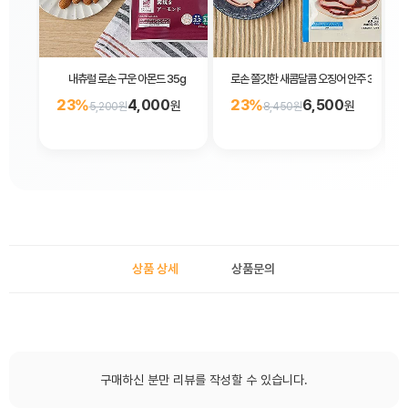
내츄럴 로손 구운 아몬드 35g
로손 쫄깃한 새콤달콤 오징어 안주 35g
23%
4,000
23%
6,500
원
원
5,200원
8,450원
상품 상세
상품문의
구매하신 분만 리뷰를 작성할 수 있습니다.