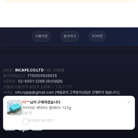
이용약관
문의하기
PC버전
상호명 :
INCAPE.CO.LTD
대표 : 朴順基
통신판매업신고 :
7110005926625
대표번호 :
02-6951-2268 (유선상담X)
大阪府大阪市中央区久太郎町１丁目２−27
이메일 :
info.nppip@gmail.com (메일로의 고객문의상담은 진행하지 않습니다.)
×
이**
님이 구매하셨습니다
copyright
일본직구쇼핑몰 엔핍
우타마로 세탁비누 빨래비누 133g
2018 All rights reserved.
2분 전
하루동안 보지않기
blog