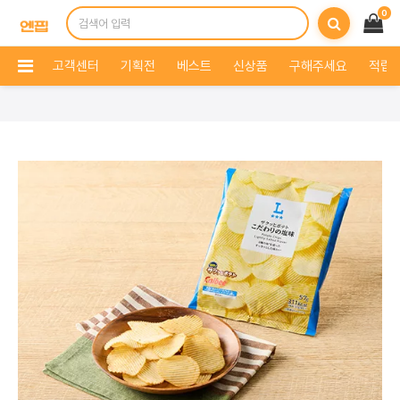
0
고객센터
기획전
베스트
신상품
구해주세요
적립 