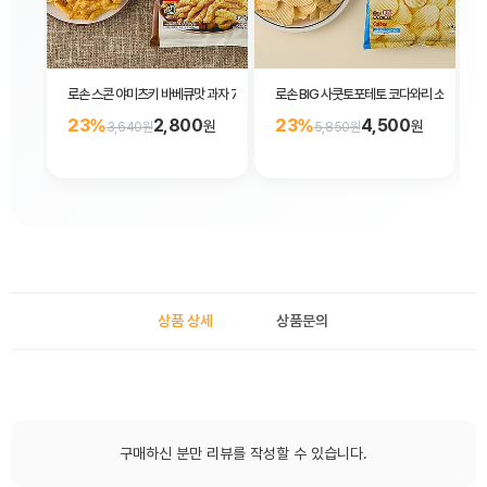
로손 스콘 야미츠키 바베큐맛 과자 75g
로손 BIG 사쿳토포테토 코다와리 소금맛 감자
23%
2,800
23%
4,500
원
원
3,640원
5,850원
상품 상세
상품문의
구매하신 분만 리뷰를 작성할 수 있습니다.