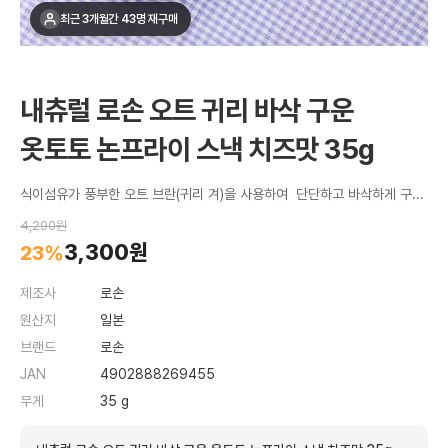
최근 3개월간 43명 재구매
내츄럴 로손 오트 귀리 바삭 구운
옷토토 논프라이 스낵 치즈맛 35g
식이섬유가 풍부한 오트 브란(귀리 겨)을 사용하여 단단하고 바삭하게 구워낸 건강 지향형 논프라이 스낵
4,290원
3,300원
23%
제조사
로손
원산지
일본
브랜드
로손
JAN
4902888269455
무게
35 g