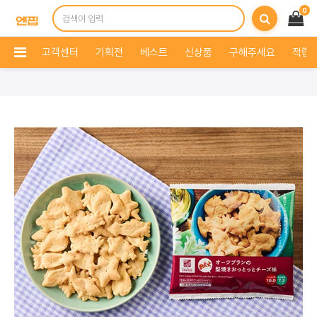
0
고객센터
기획전
베스트
신상품
구해주세요
적립 