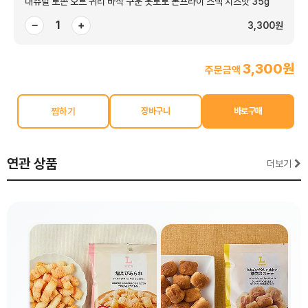
내츄럴 로손 오트 귀리 바삭 구운 옷토토 논프라이 스낵 치즈맛 35g
−
+
3,300원
3,300원
주문금액
찜하기
연관 상품
더보기