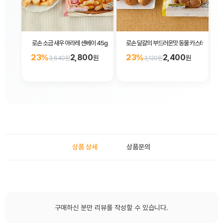
로손 소금 새우 아라레 센베이 45g
로손 달걀의 부드러운맛 동물 카스테라 70g
23%
2,800
23%
2,400
원
원
3,640원
3,120원
상품 상세
상품문의
구매하신 분만 리뷰를 작성할 수 있습니다.