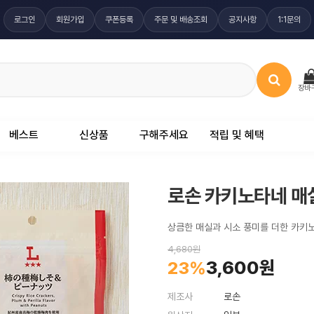
로그인
회원가입
쿠폰등록
주문 및 배송조회
공지사항
1:1문의
장바
베스트
신상품
구해주세요
적립 및 혜택
로손 카키노타네 매실
상큼한 매실과 시소 풍미를 더한 카키
4,680원
3,600원
23%
제조사
로손