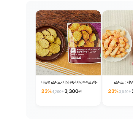
내츄럴 로손 오키나와 현산 사탕수수로 만든 흑당 맛 고구마 칩 35g
로손 소금 새우
3,300
23%
23%
원
4,290원
3,640원