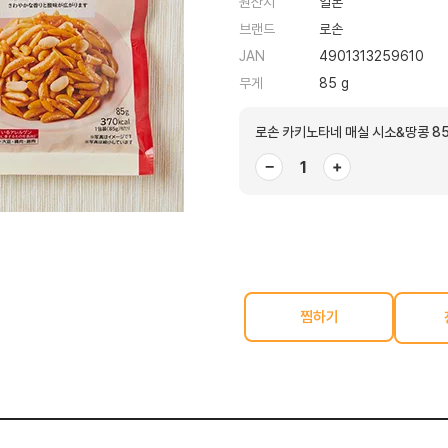
원산지
일본
브랜드
로손
JAN
4901313259610
무게
85 g
로손 카키노타네 매실 시소&땅콩 8
−
+
찜하기