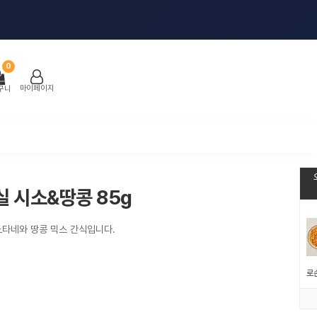
0
마이페이지
구니
 시소&땅콩 85g
노타네와 땅콩 믹스 간식입니다.