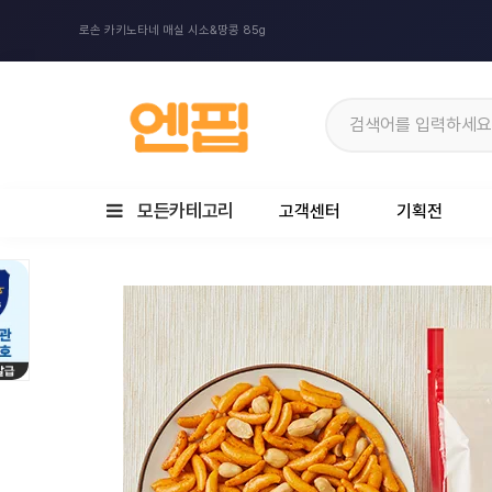
로손 카키노타네 매실 시소&땅콩 85g
모든카테고리
고객센터
기획전