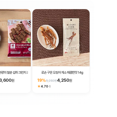
분량의 철분 섭취 크런치 초콜릿 38g
로손 구운 오징어 게소 매콤한맛 14g
로손 베비스타 라
3,600
4,250
19%
23%
원
원
5,250원
3,510원
★
4.70
·
6