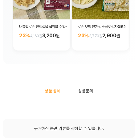
내츄럴 로손 단백질을 섭취할 수 있는 스낵 사워크림 양파맛 36g
로손 오잭 진한 김소금맛 감자칩 52g
23%
3,200
23%
2,900
원
원
4,160원
3,770원
상품 상세
상품문의
구매하신 분만 리뷰를 작성할 수 있습니다.