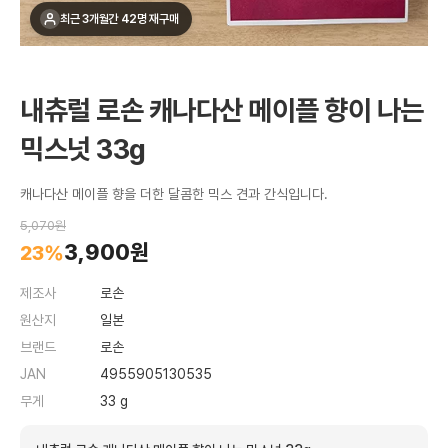
최근 3개월간 42명 재구매
내츄럴 로손 캐나다산 메이플 향이 나는
믹스넛 33g
캐나다산 메이플 향을 더한 달콤한 믹스 견과 간식입니다.
5,070원
3,900원
23%
제조사
로손
원산지
일본
브랜드
로손
JAN
4955905130535
무게
33 g