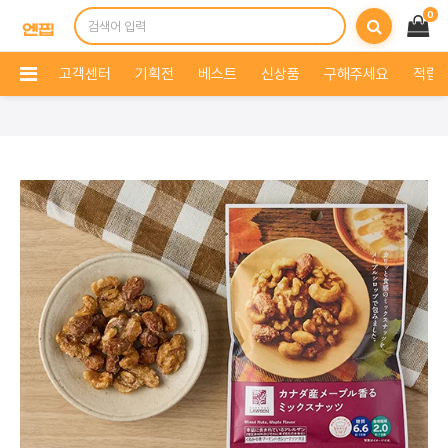
0
고객센터
기획전
베스트
신상품
구해주세요
적립 