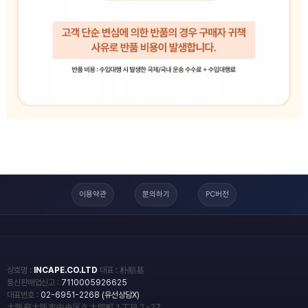
이용약관
문의하기
PC버전
상호명 :
INCAPE.CO.LTD
대표 : 朴順基
통신판매업신고 :
7110005926625
대표번호 :
02-6951-2268 (유선상담X)
大阪府大阪市中央区久太郎町１丁目２−27