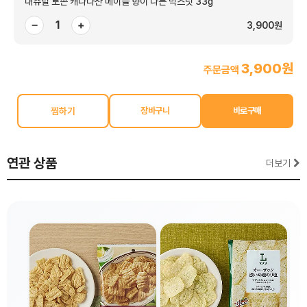
내츄럴 로손 캐나다산 메이플 향이 나는 믹스넛 33g
−
+
3,900원
3,900원
주문금액
찜하기
연관 상품
더보기