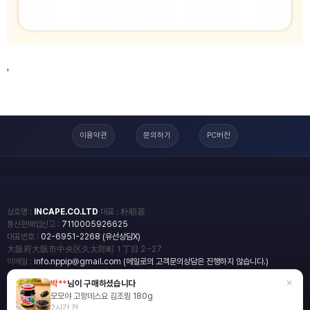
'
이용약관
문의하기
PC버전
상호명 :
INCAPE.CO.LTD
대표 : 朴順基
통신판매업신고 :
7110005926625
대표번호 :
02-6951-2268 (유선상담X)
大阪府大阪市中央区久太郎町１丁目２−27
이메일 :
info.nppip@gmail.com (메일로의 고객문의상담은 진행하지 않습니다.)
×
박**
님이 구매하셨습니다
copyright
일본직구쇼핑몰 엔핍
모모야 고항데스요 김조림 180g
2018 All rights reserved.
2시간 전