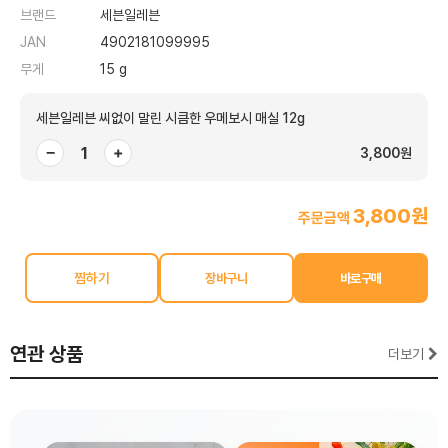
브랜드
세븐일레븐
JAN
4902181099995
무게
15 g
세븐일레븐 씨없이 말린 시큼한 우메보시 매실 12g
−
+
3,800원
3,800원
주문금액
찜하기
연관 상품
더보기