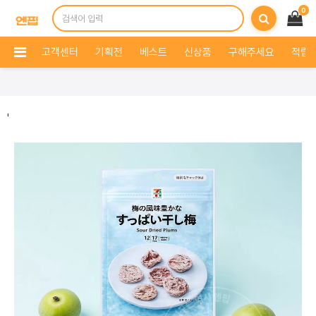
0
고객센터
기획전
베스트
신상품
구해주세요
적립 
'