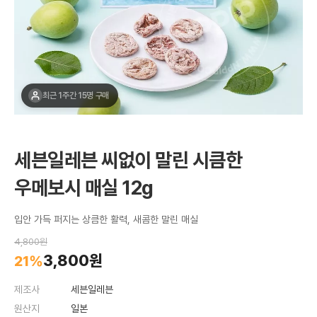
최근 1주간 15명 구매
세븐일레븐 씨없이 말린 시큼한
우메보시 매실 12g
입안 가득 퍼지는 상큼한 활력, 새콤한 말린 매실
4,800원
3,800원
21%
제조사
세븐일레븐
원산지
일본