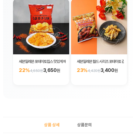
세븐일레븐 포테이토칩스 맛있게 매운 감자칩 65g
세븐일레븐 월드 시리즈 포테이토 감자스틱 
22%
3,650
23%
3,400
원
원
4,650원
4,420원
상품 상세
상품문의