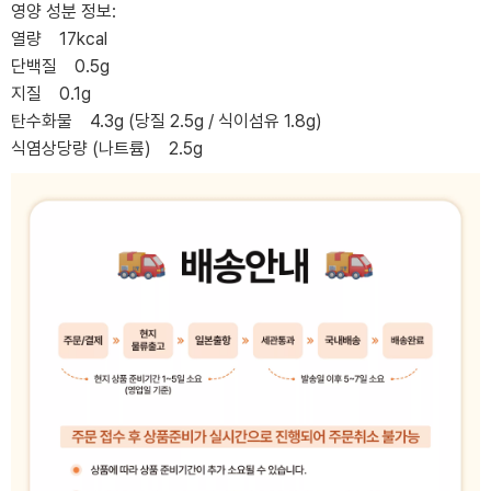
영양 성분 정보:
열량 17kcal
단백질 0.5g
지질 0.1g
탄수화물 4.3g (당질 2.5g / 식이섬유 1.8g)
식염상당량 (나트륨) 2.5g