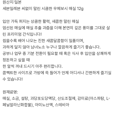
원산지:일본
세븐일레븐 씨없이 말린 시큼한 우메보시 매실 12g
입안 가득 퍼지는 상큼한 활력, 새콤한 말린 매실
엄선된 매실에 매실 추출 과즙을 더해 본연의 깊은 풍미를 그대로 살
린 프리미엄 간식입니다!
씹을수록 배어 나오는 진한 새콤달콤함이 일품이며,
과하게 달지 않아 남녀노소 누구나 깔끔하게 즐기기 좋습니다.
공부나 업무 중 기분 전환이 필요할 때 혹은 식사 후 입안을 상쾌하게
정돈하고 싶을 때
한 알씩 꺼내 드시기 아주 편리합니다.
콤팩트한 사이즈로 가방에 쏙 들어가 언제 어디서나 간편하게 즐기실
수 있습니다!
원재료명:
매실, 소금, 설탕, 과당포도당액당, 산도조절제, 감미료(아스파탐, L-
페닐알라닌화합물), 아미노산액, 스테비아