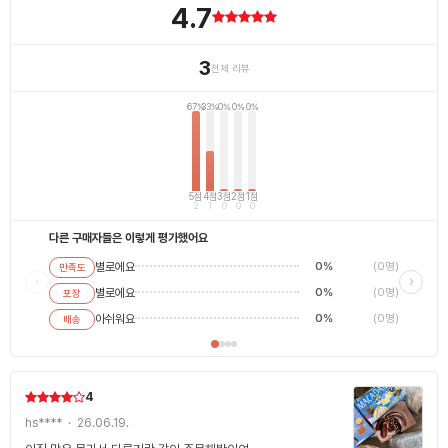
4.7
3
전체 리뷰
67%
33%
0%
0%
0%
5점
4점
3점
2점
1점
2
1
0
0
0
다른 구매자들은 이렇게 평가했어요
별로에요
0%
(0명)
만족도
별로에
‹
›
별로에요
0%
(0명)
포장
평범해
최고에
아쉬워요
0%
(0명)
배송
4
hs**** · 26.06.19.