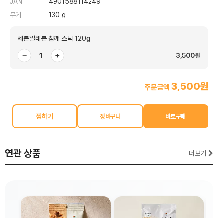
JAN
4901588114249
무게
130 g
세븐일레븐 참깨 스틱 120g
−
+
3,500원
3,500원
주문금액
찜하기
연관 상품
더보기