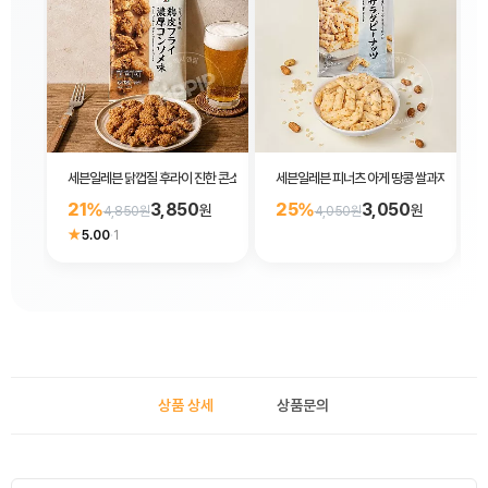
세븐일레븐 닭껍질 후라이 진한 콘소메맛 25g
세븐일레븐 피너츠 아게 땅콩 쌀과자 63g
21%
3,850
25%
3,050
원
원
4,850원
4,050원
★
5.00
·
1
상품 상세
상품문의