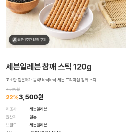
최근 1주간 18명 구매
세븐일레븐 참깨 스틱 120g
고소한 검은깨가 듬뿍! 바삭바삭 세븐 프리미엄 참깨 스틱
4,500원
3,500원
22%
제조사
세븐일레븐
원산지
일본
브랜드
세븐일레븐