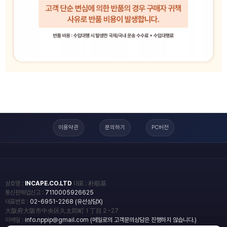
이용약관
문의하기
PC버전
상호명 :
INCAPE.CO.LTD
대표 : 朴順基
통신판매업신고 :
7110005926625
대표번호 :
02-6951-2268 (유선상담X)
大阪府大阪市中央区久太郎町１丁目２−27
이메일 :
info.nppip@gmail.com (메일로의 고객문의상담은 진행하지 않습니다.)