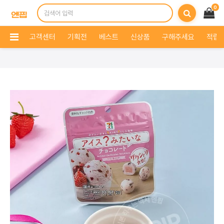
0
고객센터
기획전
베스트
신상품
구해주세요
적립 