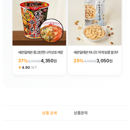
세븐일레븐 몽고탄멘 나카모토 매운맛 된장 컵라면122g
세븐일레븐 피너츠 아게 땅콩 쌀과자 63g
37%
4,350
25%
3,050
원
원
6,900원
4,050원
★
4.90
·
167
상품 상세
상품문의