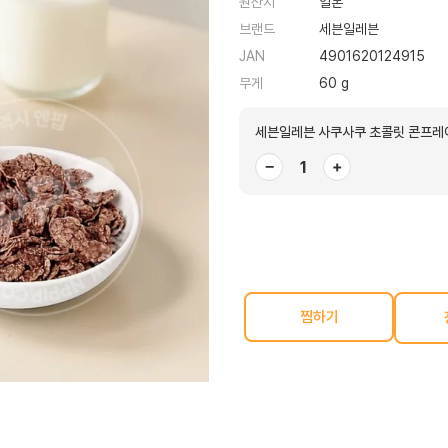
원산지
일본
브랜드
세븐일레븐
JAN
4901620124915
무게
60 g
세븐일레븐 사쿠사쿠 초콜릿 콘프레이
−
+
찜하기