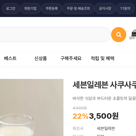
로그인
회원가입
쿠폰등록
주문 및 배송조회
공지사항
1:1문의
장바
베스트
신상품
구해주세요
적립 및 혜택
세븐일레븐 사쿠사쿠
바삭한 식감과 부드러운 초콜릿의 달콤
4,500원
3,500원
22%
제조사
세븐일레븐