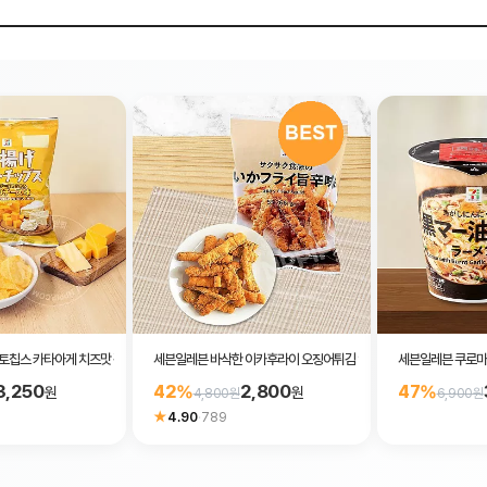
칩스 카타아게 치즈맛 감자칩 50g
세븐일레븐 바삭한 이카후라이 오징어튀김 안주 과자 55g
세븐일레븐 쿠로마유
3,250
2,800
42%
47%
원
원
4,800원
6,900원
★
4.90
·
789