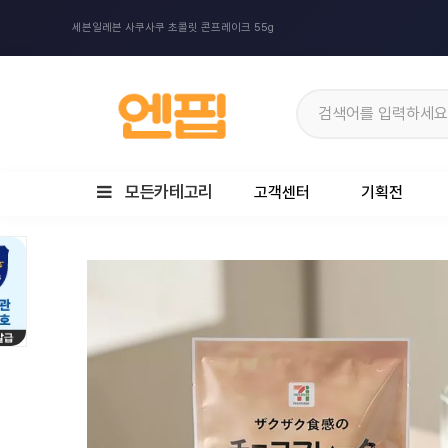
세븐일레븐 사쿠사쿠 초콜릿 콘프레이크 55g
모든카테고리
고객센터
기획전