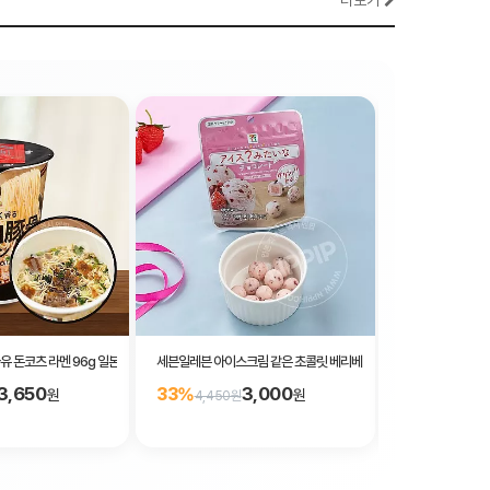
더보기
 돈코츠 라멘 96g 일본 컵라면
세븐일레븐 아이스크림 같은 초콜릿 베리베리 30g
세븐일레븐 닭껍질
3,650
3,000
33%
21%
원
원
4,450원
4,850원
★
5.00
·
1