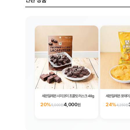
연관 상품
세븐일레븐 시미코미 초콜릿 러스크 48g
세븐일레븐 포테이토
4,000
20%
24%
원
5,000원
4,250원