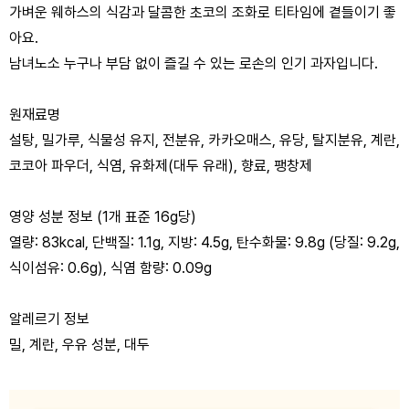
가벼운 웨하스의 식감과 달콤한 초코의 조화로 티타임에 곁들이기 좋
아요.
남녀노소 누구나 부담 없이 즐길 수 있는 로손의 인기 과자입니다.
원재료명
설탕, 밀가루, 식물성 유지, 전분유, 카카오매스, 유당, 탈지분유, 계란,
코코아 파우더, 식염, 유화제(대두 유래), 향료, 팽창제
영양 성분 정보 (1개 표준 16g당)
열량: 83kcal, 단백질: 1.1g, 지방: 4.5g, 탄수화물: 9.8g (당질: 9.2g,
식이섬유: 0.6g), 식염 함량: 0.09g
알레르기 정보
밀, 계란, 우유 성분, 대두