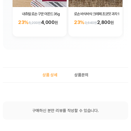
내츄럴 로손 구운 아몬드 35g
로손 바삭바삭 크레페 초코맛 과자 16봉입
23%
4,000
23%
2,800
원
원
5,200원
3,640원
상품 상세
상품문의
구매하신 분만 리뷰를 작성할 수 있습니다.