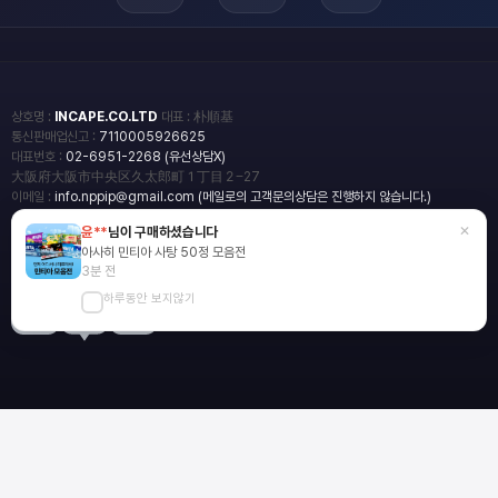
상호명 :
INCAPE.CO.LTD
대표 : 朴順基
통신판매업신고 :
7110005926625
대표번호 :
02-6951-2268 (유선상담X)
大阪府大阪市中央区久太郎町１丁目２−27
이메일 :
info.nppip@gmail.com (메일로의 고객문의상담은 진행하지 않습니다.)
×
윤**
님이 구매하셨습니다
copyright
일본직구쇼핑몰 엔핍
아사히 민티아 사탕 50정 모음전
2018 All rights reserved.
3분 전
하루동안 보지않기
blog