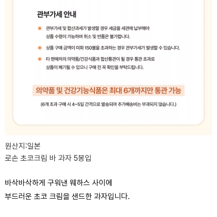
원산지:일본
로손 초코크림 바 과자 5봉입
바삭바삭하게 구워낸 웨하스 사이에
부드러운 초코 크림을 샌드한 과자입니다.