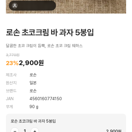
최근 1주간 10명 구매
로손 초코크림 바 과자 5봉입
달콤한 초코 크림이 듬뿍, 로손 초코 크림 웨하스
3,770원
2,900원
23%
제조사
로손
원산지
일본
브랜드
로손
JAN
4560160774150
무게
90 g
로손 초코크림 바 과자 5봉입
−
+
2,900원