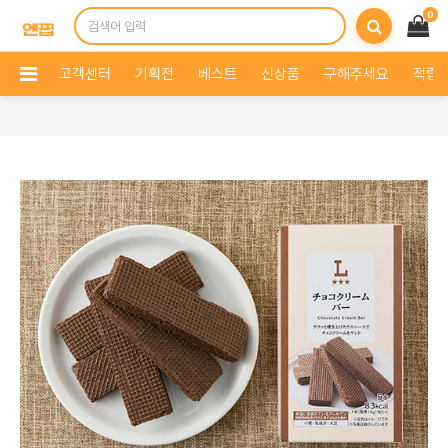
0
고객센터
기획전
베스트
신상품
구해주세요
적립 