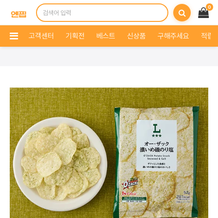
0
고객센터
기획전
베스트
신상품
구해주세요
적립 