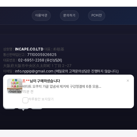
이용약관
문의하기
PC버전
상호명 :
INCAPE.CO.LTD
대표 : 朴順基
통신판매업신고 :
7110005926625
대표번호 :
02-6951-2268 (유선상담X)
大阪府大阪市中央区久太郎町１丁目２−27
이메일 :
info.nppip@gmail.com (메일로의 고객문의상담은 진행하지 않습니다.)
×
조**
님이 구매하셨습니다
copyright
일본직구쇼핑몰 엔핍
비타트 오쿠치 가글 입냄새 제거제 구강청결제 6종 모음...
2018 All rights reserved.
15분 전
하루동안 보지않기
blog