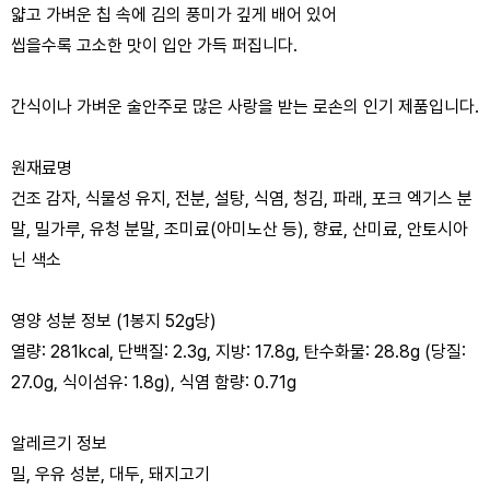
얇고 가벼운 칩 속에 김의 풍미가 깊게 배어 있어
씹을수록 고소한 맛이 입안 가득 퍼집니다.
간식이나 가벼운 술안주로 많은 사랑을 받는 로손의 인기 제품입니다.
원재료명
건조 감자, 식물성 유지, 전분, 설탕, 식염, 청김, 파래, 포크 엑기스 분
말, 밀가루, 유청 분말, 조미료(아미노산 등), 향료, 산미료, 안토시아
닌 색소
영양 성분 정보 (1봉지 52g당)
열량: 281kcal, 단백질: 2.3g, 지방: 17.8g, 탄수화물: 28.8g (당질:
27.0g, 식이섬유: 1.8g), 식염 함량: 0.71g
알레르기 정보
밀, 우유 성분, 대두, 돼지고기