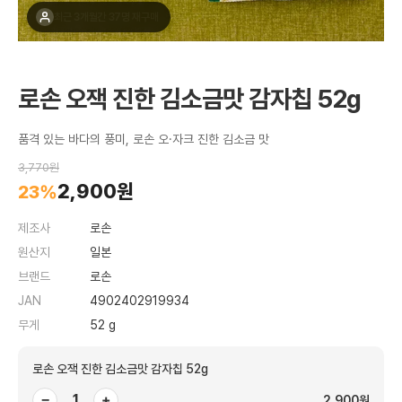
최근 1주간 15명 구매
로손 오잭 진한 김소금맛 감자칩 52g
품격 있는 바다의 풍미, 로손 오·자크 진한 김소금 맛
3,770원
2,900원
23%
제조사
로손
원산지
일본
브랜드
로손
JAN
4902402919934
무게
52 g
로손 오잭 진한 김소금맛 감자칩 52g
−
+
2,900원