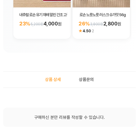
내츄럴 로손 유기 재배 말린 건조 고구마 스틱 64g
로손 노릇노릇 러스크 슈가맛 56g
23%
4,000
26%
2,800
원
원
5,200원
3,800원
★
4.50
·
2
상품 상세
상품문의
구매하신 분만 리뷰를 작성할 수 있습니다.