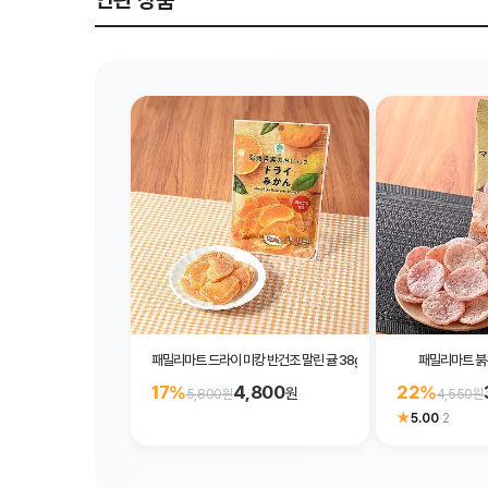
연관 상품
패밀리마트 드라이 미캉 반건조 말린 귤 38g
패밀리마트 붉은
4,800
17%
22%
원
5,800원
4,550원
★
5.00
·
2