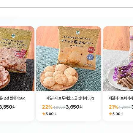
 생강 센베이 28g
패밀리마트 두꺼운 소금 센베이 53g
패밀리마트 바삭하고
3,550
3,650
22%
21%
원
원
4,650원
4,800원
★
★
5.00
·
4
5.00
·
2