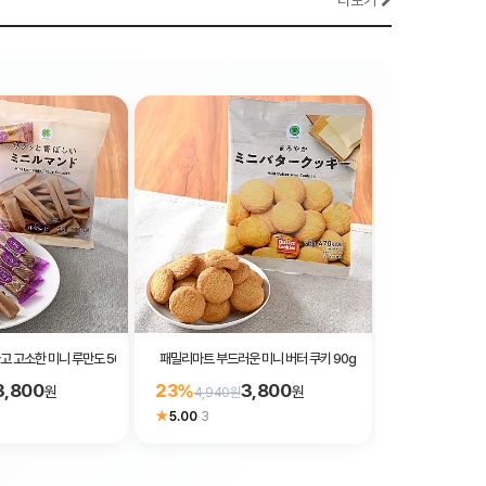
더보기
 고소한 미니 루만도 50g
패밀리마트 부드러운 미니 버터 쿠키 90g
패밀리마트 기슈 난
3,800
3,800
23%
23%
원
원
4,940원
5,330원
★
★
5.00
·
3
5.00
·
1