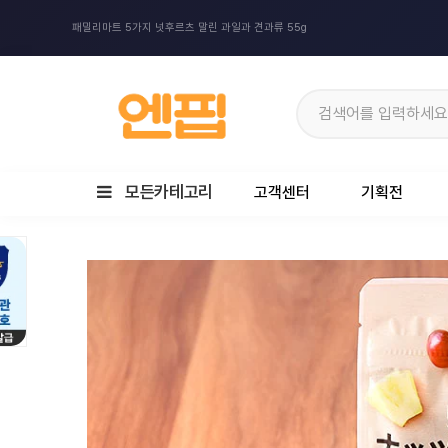
패밀리마트 5가지 넛후르츠 말린 과일과 견과류 55g
모든카테고리
고객센터
기획전