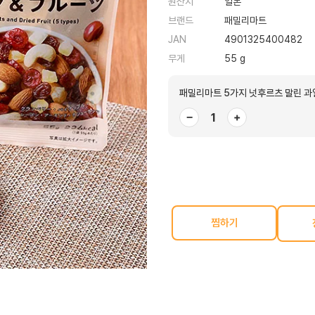
원산지
일본
브랜드
패밀리마트
JAN
4901325400482
무게
55 g
패밀리마트 5가지 넛후르츠 말린 과
−
+
찜하기