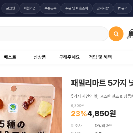
로그인
회원가입
쿠폰등록
주문 및 배송조회
공지사항
1:1문의
장바
베스트
신상품
구해주세요
적립 및 혜택
패밀리마트 5가지 넛
5가지 자연의 맛, 고소한 넛츠 & 상큼
6,300원
4,850원
23%
제조사
패밀리마트