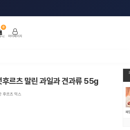
0
마이페이지
구니
후르츠 말린 과일과 견과류 55g
한 후르츠 믹스