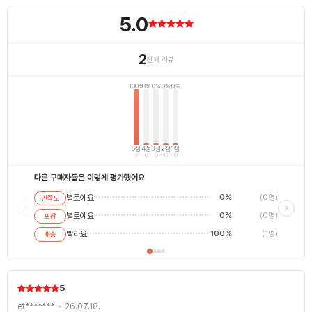
5.0
2
전체 리뷰
100%
0%
0%
0%
0%
5점
4점
3점
2점
1점
2
0
0
0
0
다른 구매자들은 이렇게 평가했어요
별로에요
0%
(0명)
만족도
별로에
‹
›
별로에요
0%
(0명)
포장
평범해
최고에
빨라요
100%
(1명)
배송
5
et******* · 26.07.18.