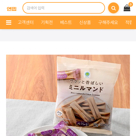
0
고객센터
기획전
베스트
신상품
구해주세요
적립 