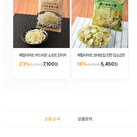
패밀리마트 부드러운 소프트 진미채 30g
패밀리마트 포테토칩 진한 김소금맛 감자칩 대
23%
7,100
16%
5,450
원
원
9,230원
6,450원
상품 상세
상품문의