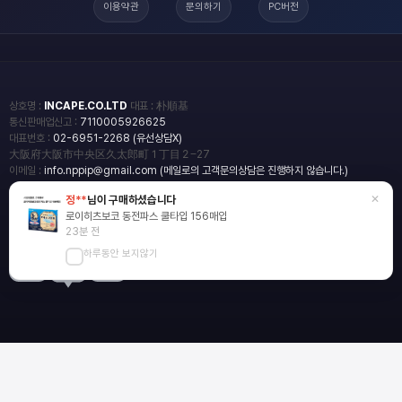
이용약관
문의하기
PC버전
상호명 :
INCAPE.CO.LTD
대표 : 朴順基
통신판매업신고 :
7110005926625
대표번호 :
02-6951-2268 (유선상담X)
大阪府大阪市中央区久太郎町１丁目２−27
이메일 :
info.nppip@gmail.com (메일로의 고객문의상담은 진행하지 않습니다.)
×
정**
님이 구매하셨습니다
copyright
일본직구쇼핑몰 엔핍
로이히츠보코 동전파스 쿨타입 156매입
2018 All rights reserved.
23분 전
하루동안 보지않기
blog