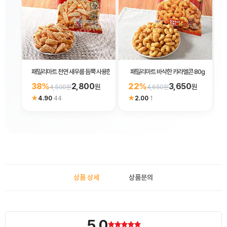
패밀리마트 천연 새우를 듬뿍 사용한 리치 갓파에비센 64g
패밀리마트 바삭한 캬라멜콘 80g
38%
2,800
22%
3,650
원
원
4,500원
4,650원
★
★
4.90
·
44
2.00
·
1
상품 상세
상품문의
5.0