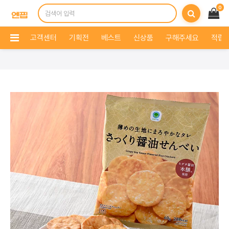
0
고객센터
기획전
베스트
신상품
구해주세요
적립 