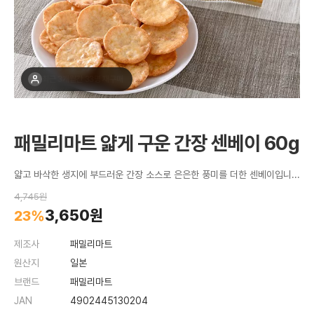
최근 1주간 14명 구매
패밀리마트 얇게 구운 간장 센베이 60g
얇고 바삭한 생지에 부드러운 간장 소스로 은은한 풍미를 더한 센베이입니다.
4,745원
3,650원
23%
제조사
패밀리마트
원산지
일본
브랜드
패밀리마트
JAN
4902445130204