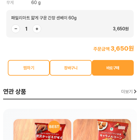
무게
60 g
패밀리마트 얇게 구운 간장 센베이 60g
−
+
3,650원
3,650원
주문금액
찜하기
연관 상품
더보기