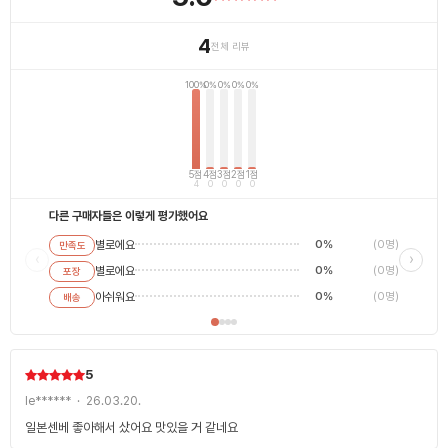
4
전체 리뷰
100%
0%
0%
0%
0%
5점
4점
3점
2점
1점
4
0
0
0
0
다른 구매자들은 이렇게 평가했어요
별로에요
0%
(0명)
만족도
별로에
‹
›
별로에요
0%
(0명)
포장
평범해
최고에
아쉬워요
0%
(0명)
배송
5
le****** · 26.03.20.
일본센베 좋아해서 샀어요 맛있을 거 같네요