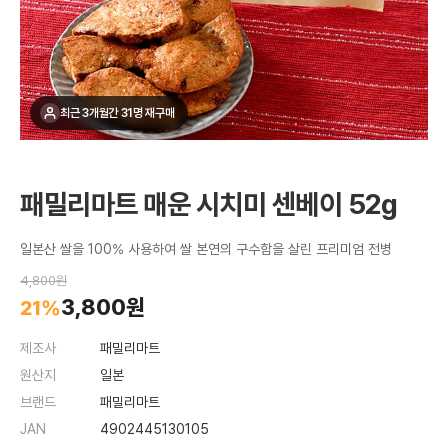
최근 3개월간 31명 재구매
패밀리마트 매운 시치미 센베이 52g
일본산 쌀을 100% 사용하여 쌀 본연의 구수함을 살린 프리미엄 전병
4,800원
3,800원
21%
제조사
패밀리마트
원산지
일본
브랜드
패밀리마트
JAN
4902445130105