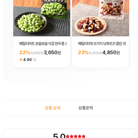
패밀리마트 포슬포슬 식감 완두콩 스낵 40g
패밀리마트 5가지 넛후르츠 말린 과일과 견과
22%
3,650
23%
4,850
원
원
4,650원
6,300원
★
4.90
·
12
상품 상세
상품문의
5.0