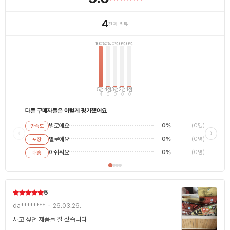
4
전체 리뷰
100%
0%
0%
0%
0%
5점
4점
3점
2점
1점
4
0
0
0
0
다른 구매자들은 이렇게 평가했어요
별로에요
0%
(0명)
만족도
별로에
‹
›
별로에요
0%
(0명)
포장
평범해
최고에
아쉬워요
0%
(0명)
배송
5
da******** · 26.03.26.
사고 싶던 제품들 잘 샀습니다