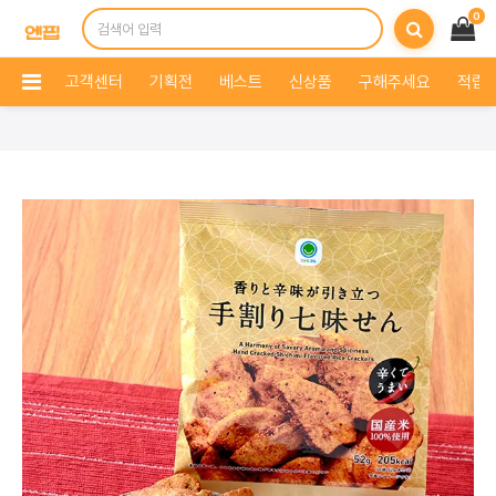
0
고객센터
기획전
베스트
신상품
구해주세요
적립 