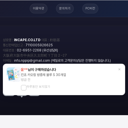
이용약관
문의하기
PC버전
상호명 :
INCAPE.CO.LTD
대표 : 朴順基
통신판매업신고 :
7110005926625
대표번호 :
02-6951-2268 (유선상담X)
大阪府大阪市中央区久太郎町１丁目２−27
이메일 :
info.nppip@gmail.com (메일로의 고객문의상담은 진행하지 않습니다.)
×
윤**
님이 구매하셨습니다
copyright
일본직구쇼핑몰 엔핍
킨쵸 카오링 방충제 블루 S 30개입
2018 All rights reserved.
방금 전
하루동안 보지않기
blog