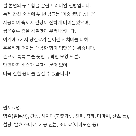
쌀 본연의 구수함을 살린 프리미엄 전병입니다.
특제 간장 소스에 두 번 담그는 '이중 코팅' 공법을
사용하여 속까지 간장이 진하게 배어들었으며,
씹을수록 깊은 감칠맛이 우러나옵니다.
여기에 7가지 향신료가 들어간 시치미를 더해
은은하게 퍼지는 매콤한 향이 입맛을 돋워줍니다.
손으로 툭툭 부순 듯한 투박한 모양 덕분에
단면까지 소스가 골고루 묻어 있어
더욱 진한 풍미를 즐길 수 있습니다!
원재료명:
멥쌀(일본산), 간장, 시치미(고춧가루, 진피, 참깨, 대마씨, 산초 등),
설탕, 발효 조미료, 가공 전분, 조미료(아미노산 등)