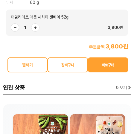
무게
60 g
패밀리마트 매운 시치미 센베이 52g
−
+
3,800원
3,800원
주문금액
찜하기
연관 상품
더보기