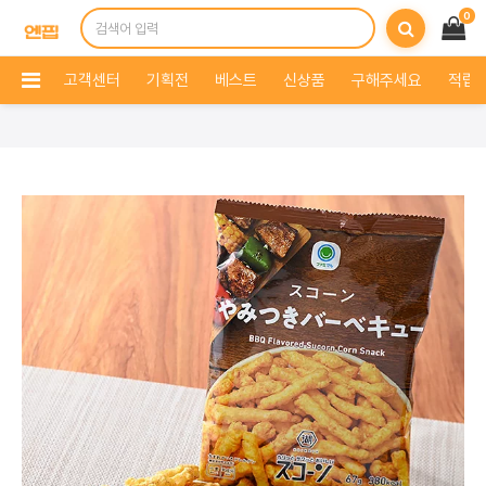
0
고객센터
기획전
베스트
신상품
구해주세요
적립 