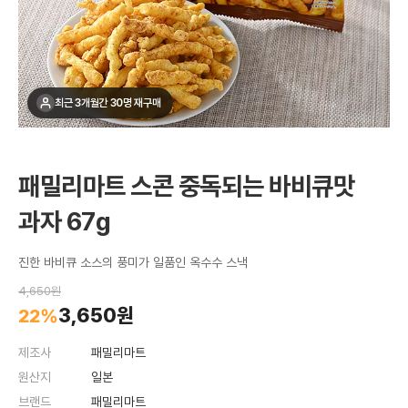
최근 3개월간 30명 재구매
패밀리마트 스콘 중독되는 바비큐맛
과자 67g
진한 바비큐 소스의 풍미가 일품인 옥수수 스낵
4,650원
3,650원
22%
제조사
패밀리마트
원산지
일본
브랜드
패밀리마트