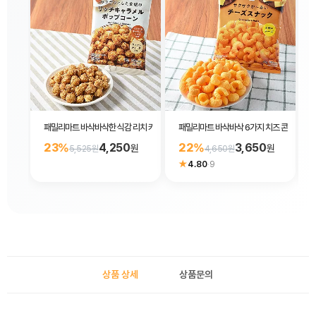
패밀리마트 바삭바삭한 식감 리치 카라멜 팝콘 56g
패밀리마트 바삭바삭 6가지 치즈 콘스낵 62
23%
4,250
22%
3,650
원
원
5,525원
4,650원
★
4.80
·
9
상품 상세
상품문의