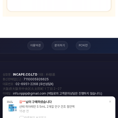
이용약관
문의하기
PC버전
상호명 :
INCAPE.CO.LTD
대표 : 朴順基
통신판매업신고 :
7110005926625
대표번호 :
02-6951-2268 (유선상담X)
大阪府大阪市中央区久太郎町１丁目２−27
이메일 :
info.nppip@gmail.com (메일로의 고객문의상담은 진행하지 않습니다.)
×
김**
님이 구매하셨습니다
copyright
일본직구쇼핑몰 엔핍
산테 히아레인 S 5mL 2개입 안구 건조 점안액
2018 All rights reserved.
15분 전
하루동안 보지않기