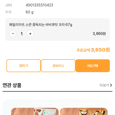
JAN
4901335510423
무게
80 g
패밀리마트 스콘 중독되는 바비큐맛 과자 67g
−
+
3,650원
3,650원
주문금액
찜하기
연관 상품
더보기