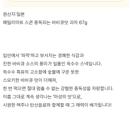
원산지:일본
패밀리마트 스콘 중독되는 바비큐맛 과자 67g
입안에서 '와작'하고 부서지는 경쾌한 식감과
진한 바비큐 소스의 풍미가 일품인 옥수수 스낵입니다.
옥수수 특유의 고소함에 숯불에 구운 듯한
스모키한 바비큐 맛이 더해져,
한 번 먹으면 절대 멈출 수 없는 강렬한 중독성을 자랑합니다.
이름 그대로 계속 생각나는 '마성의 맛'으로,
시원한 맥주나 탄산음료와 함께할 때 그 매력이 배가됩니다!