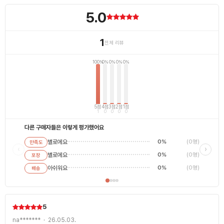
5.0
1
전체 리뷰
100%
0%
0%
0%
0%
5점
4점
3점
2점
1점
1
0
0
0
0
다른 구매자들은 이렇게 평가했어요
별로에요
0%
(0명)
만족도
별로에
‹
›
별로에요
0%
(0명)
포장
평범해
최고에
아쉬워요
0%
(0명)
배송
5
na******* · 26.05.03.