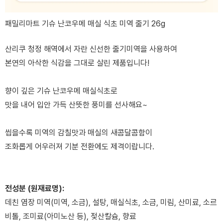
패밀리마트 기슈 난코우메 매실 식초 미역 줄기 26g
산리쿠 청정 해역에서 자란 신선한 줄기미역을 사용하여
본연의 아삭한 식감을 그대로 살린 제품입니다!
향이 깊은 기슈 난코우메 매실식초로
맛을 내어 입안 가득 산뜻한 풍미를 선사해요~
씹을수록 미역의 감칠맛과 매실의 새콤달콤함이
조화롭게 어우러져 기분 전환에도 제격이랍니다.
전성분 (원재료명):
데친 염장 미역(미역, 소금), 설탕, 매실식초, 소금, 미림, 산미료, 소르
비톨, 조미료(아미노산 등), 젖산칼슘, 향료