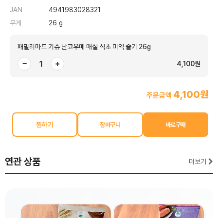
JAN
4941983028321
무게
26 g
패밀리마트 기슈 난코우메 매실 식초 미역 줄기 26g
−
+
4,100원
4,100원
주문금액
찜하기
연관 상품
더보기