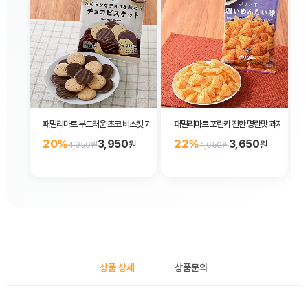
패밀리마트 부드러운 초코 비스킷 70g
패밀리마트 포린키 진한 명란맛 과자 55g
20%
3,950
22%
3,650
원
원
4,950원
4,650원
상품 상세
상품문의