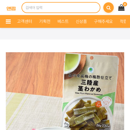
0
고객센터
기획전
베스트
신상품
구해주세요
적립 