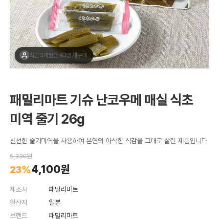
최근 1주간 19명 구매
패밀리마트 기슈 난코우메 매실 식초
미역 줄기 26g
신선한 줄기미역을 사용하여 본연의 아삭한 식감을 그대로 살린 제품입니다
5,330원
4,100원
23%
제조사
패밀리마트
원산지
일본
브랜드
패밀리마트