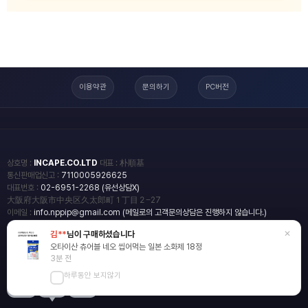
이용약관
문의하기
PC버전
상호명 :
INCAPE.CO.LTD
대표 : 朴順基
통신판매업신고 :
7110005926625
대표번호 :
02-6951-2268 (유선상담X)
大阪府大阪市中央区久太郎町１丁目２−27
이메일 :
info.nppip@gmail.com (메일로의 고객문의상담은 진행하지 않습니다.)
×
김**
님이 구매하셨습니다
copyright
일본직구쇼핑몰 엔핍
오타이산 츄어블 네오 씹어먹는 일본 소화제 18정
2018 All rights reserved.
3분 전
하루동안 보지않기
blog