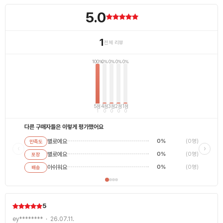
5.0
1
전체 리뷰
100%
0%
0%
0%
0%
5점
4점
3점
2점
1점
1
0
0
0
0
다른 구매자들은 이렇게 평가했어요
별로에요
0%
(0명)
만족도
별로에
‹
›
별로에요
0%
(0명)
포장
평범해
최고에
아쉬워요
0%
(0명)
배송
5
ey******** · 26.07.11.