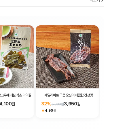
더보기
코우메 매실 식초 미역 줄기 26g
패밀리마트 구운 오징어 매콤한 간장맛
패밀리마트 드라이 
4,100
3,950
32%
17%
원
원
5,800원
5,800원
★
4.90
·
8