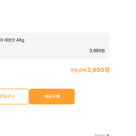
아 레몬맛 48g
3,650원
3,650원
주문금액