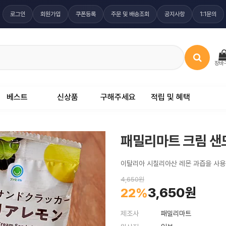
로그인
회원가입
쿠폰등록
주문 및 배송조회
공지사항
1:1문의
장바
베스트
신상품
구해주세요
적립 및 혜택
패밀리마트 크림 샌드
이탈리아 시칠리아산 레몬 과즙을 사용
4,650원
3,650원
22%
제조사
패밀리마트