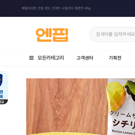
패밀리마트 크림 샌드 크래커 시칠리아 레몬맛 48g
모든카테고리
고객센터
기획전