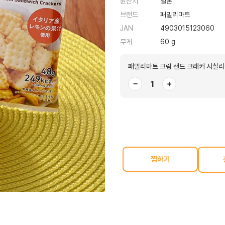
원산지
일본
브랜드
패밀리마트
JAN
4903015123060
무게
60 g
패밀리마트 크림 샌드 크래커 시칠리
−
+
찜하기