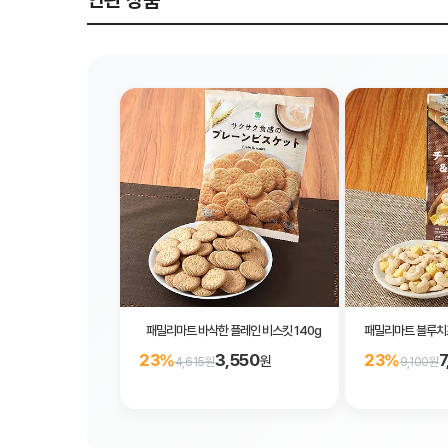
연관 상품
패밀리마트 바삭한 플레인 비스킷 140g
패밀리마트 블루치즈
3,550
7
23%
23%
원
4,615원
9,100원