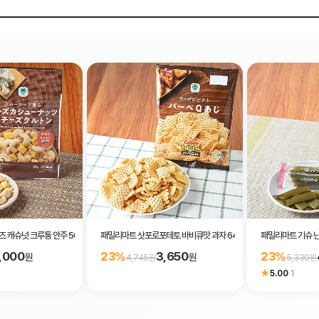
 캐슈넛 크루통 안주 50g
패밀리마트 삿포로포테토 바비큐맛 과자 64g
패밀리마트 기슈 난
,000
3,650
23%
23%
원
원
4,745원
5,330원
★
5.00
·
1