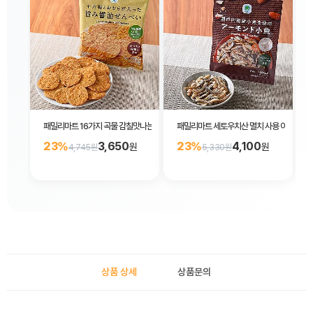
패밀리마트 16가지 곡물 감칠맛나는 간장 센베이 44g
패밀리마트 세토우치산 멸치 사용 아몬드 안주
23%
3,650
23%
4,100
원
원
4,745원
5,330원
상품 상세
상품문의