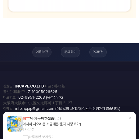
이용약관
문의하기
PC버전
상호명 :
INCAPE.CO.LTD
대표 : 朴順基
통신판매업신고 :
7110005926625
대표번호 :
02-6951-2268 (유선상담X)
大阪府大阪市中央区久太郎町１丁目２−27
이메일 :
info.nppip@gmail.com (메일로의 고객문의상담은 진행하지 않습니다.)
×
최**
님이 구매하셨습니다
copyright
일본직구쇼핑몰 엔핍
아사히 시오레몬 소금레몬 캔디 사탕 62g
2018 All rights reserved.
1시간 전
하루동안 보지않기