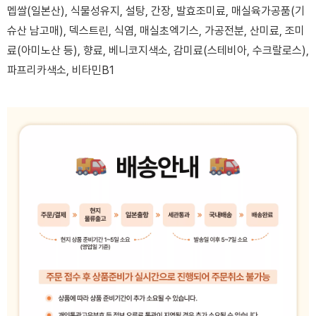
멥쌀(일본산), 식물성유지, 설탕, 간장, 발효조미료, 매실육가공품(기
슈산 남고매), 덱스트린, 식염, 매실초엑기스, 가공전분, 산미료, 조미
료(아미노산 등), 향료, 베니코지색소, 감미료(스테비아, 수크랄로스),
파프리카색소, 비타민B1