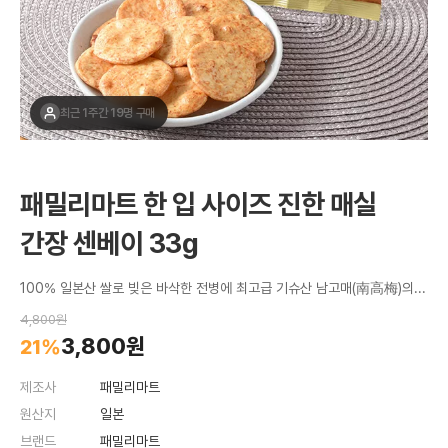
최근 1주간 19명 구매
패밀리마트 한 입 사이즈 진한 매실
간장 센베이 33g
100% 일본산 쌀로 빚은 바삭한 전병에 최고급 기슈산 남고매(南高梅)의 건조 과육을 더해 만든 센베이
4,800원
3,800원
21%
제조사
패밀리마트
원산지
일본
브랜드
패밀리마트