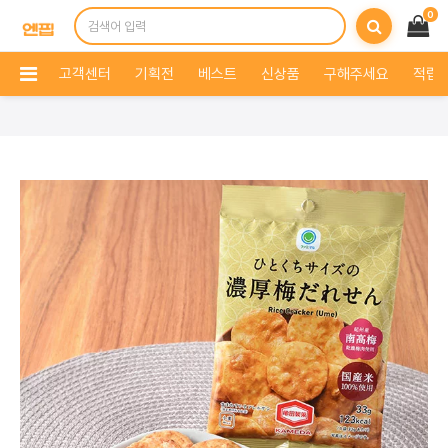
0
고객센터
기획전
베스트
신상품
구해주세요
적립 